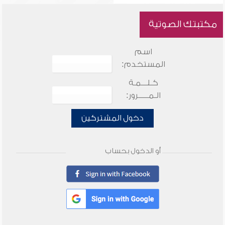
مكتبتك الصوتية
اسم
المستخدم:
كـلـــمـة
الـمـــــرور:
دخول المشتركين
أو الدخول بحساب