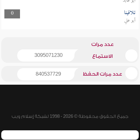
أبو عابد
تلاقينا
0
أبو علي
عدد مرات
3095071230
الاستماع
عدد مرات الحفظ
840537729
جميع الحقوق محفوظة © 2026 - 1998 لشبكة إسلام ويب