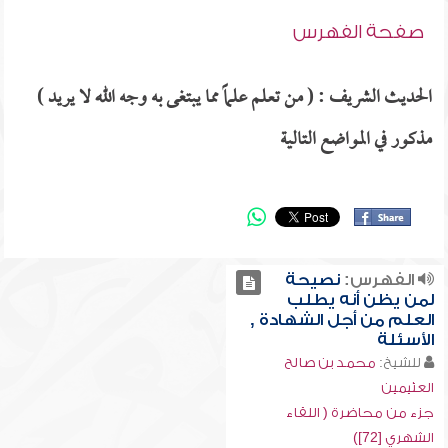
صفحة الفهرس
الحديث الشريف : ( من تعلم علماً مما يبتغى به وجه الله لا يريد )
مذكور في المواضع التالية
الفهرس:
نصيحة
لمن يظن أنه يطلب
العلم من أجل الشهادة ,
الأسئلة
للشيخ:
محمد بن صالح
العثيمين
جزء من محاضرة ( اللقاء
الشهري [72])