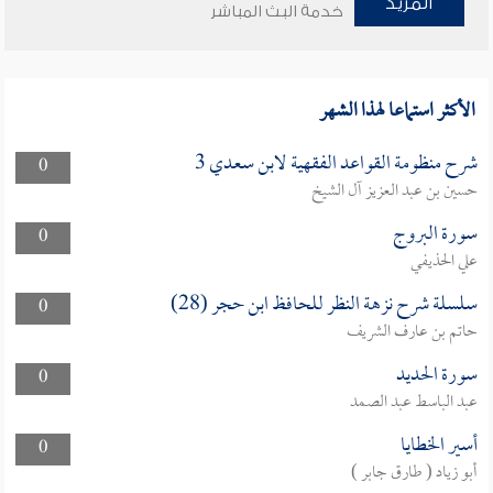
المزيد
خدمة البث المباشر
الأكثر استماعا لهذا الشهر
شرح منظومة القواعد الفقهية لابن سعدي 3
0
حسين بن عبد العزيز آل الشيخ
سورة البروج
0
علي الحذيفي
سلسلة شرح نزهة النظر للحافظ ابن حجر (28)
0
حاتم بن عارف الشريف
سورة الحديد
0
عبد الباسط عبد الصمد
أسير الخطايا
0
أبو زياد ( طارق جابر )