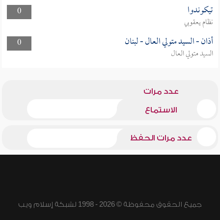
تيكوندوا
0
نظام يعقوبي
أذان - السيد متولي العال - لبنان
0
السيد متولي العال
عدد مرات
الاستماع
عدد مرات الحفظ
جميع الحقوق محفوظة © 2026 - 1998 لشبكة إسلام ويب