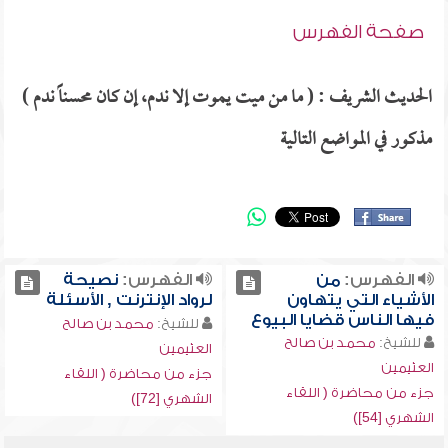
صفحة الفهرس
الحديث الشريف : ( ما من ميت يموت إلا ندم، إن كان محسناً ندم )
مذكور في المواضع التالية
الفهرس:
من
الفهرس:
نصيحة
الأشياء التي يتهاون
لرواد الإنترنت , الأسئلة
فيها الناس قضايا البيوع
للشيخ:
محمد بن صالح
للشيخ:
محمد بن صالح
العثيمين
العثيمين
جزء من محاضرة ( اللقاء
جزء من محاضرة ( اللقاء
الشهري [72])
الشهري [54])