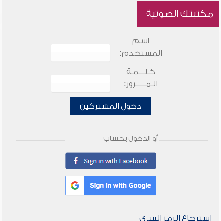
مكتبتك الصوتية
اسم
المستخدم:
كـلـــمـة
الـمـــــرور:
دخول المشتركين
أو الدخول بحساب
استرجاع الرمز السري