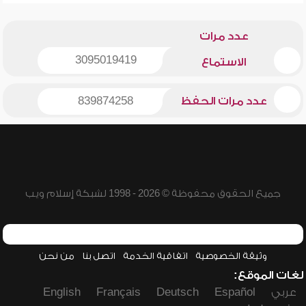
عدد مرات
3095019419
الاستماع
عدد مرات الحفظ
839874258
جميع الحقوق محفوظة © 2026 - 1998 لشبكة إسلام ويب
وثيقة الخصوصية
اتفاقية الخدمة
اتصل بنا
من نحن
لغات الموقع:
عربي
Español
Deutsch
Français
English