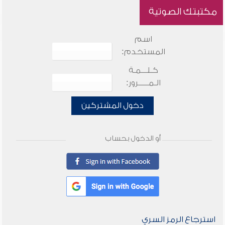
مكتبتك الصوتية
اسم
المستخدم:
كـلـــمـة
الـمـــــرور:
دخول المشتركين
أو الدخول بحساب
استرجاع الرمز السري