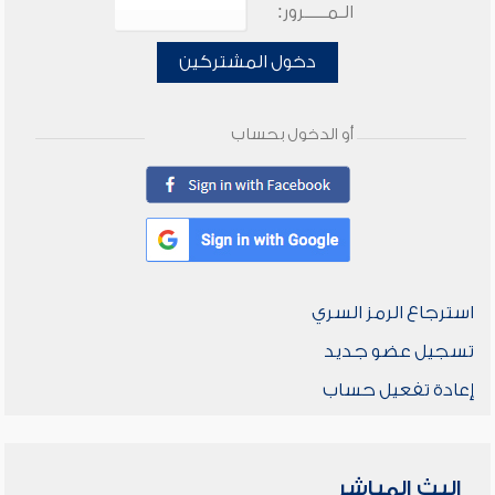
الـمـــــرور:
دخول المشتركين
أو الدخول بحساب
استرجاع الرمز السري
تسجيل عضو جديد
إعادة تفعيل حساب
البث المباشر