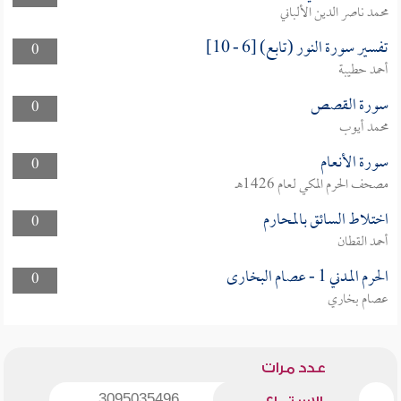
محمد ناصر الدين الألباني
تفسير سورة النور (تابع) [6 - 10]
0
أحمد حطيبة
سورة القصص
0
محمد أيوب
سورة الأنعام
0
مصحف الحرم المكي لعام 1426هـ
اختلاط السائق بالمحارم
0
أحمد القطان
الحرم المدني 1 - عصام البخارى
0
عصام بخاري
عدد مرات
3095035496