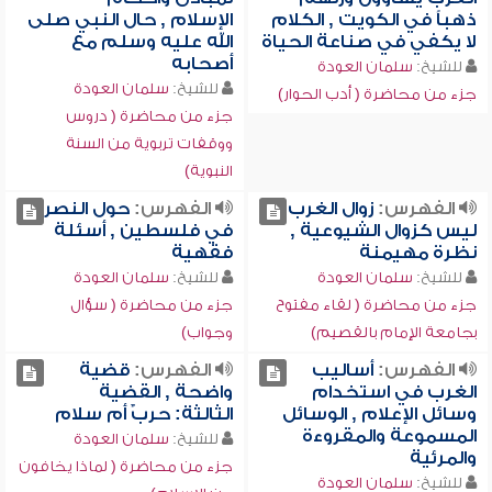
ذهباً في الكويت , الكلام
الإسلام , حال النبي صلى
لا يكفي في صناعة الحياة
الله عليه وسلم مع
أصحابه
للشيخ:
سلمان العودة
للشيخ:
سلمان العودة
جزء من محاضرة ( أدب الحوار)
جزء من محاضرة ( دروس
ووقفات تربوية من السنة
النبوية)
الفهرس:
زوال الغرب
الفهرس:
حول النصر
ليس كزوال الشيوعية ,
في فلسطين , أسئلة
نظرة مهيمنة
فقهية
للشيخ:
سلمان العودة
للشيخ:
سلمان العودة
جزء من محاضرة ( لقاء مفتوح
جزء من محاضرة ( سؤال
بجامعة الإمام بالقصيم)
وجواب)
الفهرس:
أساليب
الفهرس:
قضية
الغرب في استخدام
واضحة , القضية
وسائل الإعلام , الوسائل
الثالثة: حربٌ أم سلام
المسموعة والمقروءة
للشيخ:
سلمان العودة
والمرئية
جزء من محاضرة ( لماذا يخافون
للشيخ:
سلمان العودة