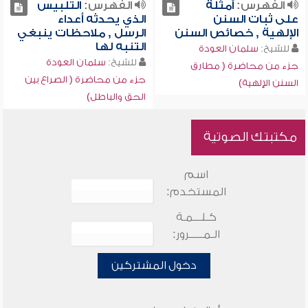
الفهرس:
أمثلة
الفهرس:
التلبيس
على ثبات السنن
الذي يحدثه أعداء
الإلهية , خصائص السنن
الرسل , ملاحظات ينبغي
التنبه لها
للشيخ:
سلمان العودة
للشيخ:
سلمان العودة
جزء من محاضرة ( مطارق
جزء من محاضرة ( الصراع بين
السنن الإلهية)
الحق والباطل)
مكتبتك الصوتية
اسم
المستخدم:
كـلـــمـة
الـمـــــرور:
دخول المشتركين