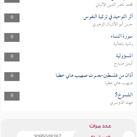
محمد ناصر الدين الألباني
أثر التوحيد في تزكية النفوس
0
حسن أبو الأشبال الزهيري
سورة النساء
0
رشيد بلعالية
المسؤولية
0
أيمن صيدح
أذان من فلسطين-بصوت صهيب هاني خطبا
0
صهيب هاني خطبا
الشموخ5
0
مهند الدوسري
عدد مرات
3095048267