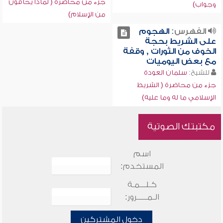
جزء من محاضرة ( لماذا يخافون
وجواب)
من الإسلام)
الفهرس:
الهجوم
على الشريط بحجة
الخوف من الثورات , وقفة
مع بعض اليوميات
للشيخ:
سلمان العودة
جزء من محاضرة ( الشريط
الإسلامي ما له وما عليه)
مكتبتك الصوتية
اسم
المستخدم:
كـلـــمـة
الـمـــــرور:
دخول المشتركين