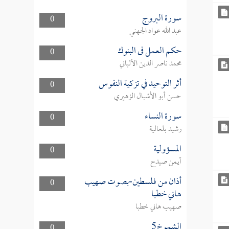
سورة البروج
0
عبد الله عواد الجهني
حكم العمل فى البنوك
0
محمد ناصر الدين الألباني
أثر التوحيد في تزكية النفوس
0
حسن أبو الأشبال الزهيري
سورة النساء
0
رشيد بلعالية
المسؤولية
0
أيمن صيدح
أذان من فلسطين-بصوت صهيب
0
هاني خطبا
صهيب هاني خطبا
الشموخ5
0