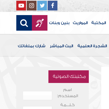
المكتبة
المواريث
بنين وبنات
الشجرة العلمية
البث المباشر
شارك بملفاتك
مكتبتك الصوتية
اسم
المستخدم:
كـلـــمـة