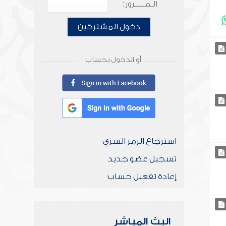
الـمـــــرور:
دخول المشتركين
أو الدخول بحساب
استرجاع الرمز السري
تسجيل عضو جديد
إعادة تفعيل حساب
البث المباشر