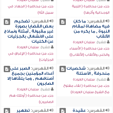
جزء من محاضرة ( التربية
جزء من محاضرة ( الجهاد في
الوجدانية وأثرها)
سبيل الله)
الفهرس:
ما كان
الفهرس:
تضخيم
فيه مضاهاة لمقام
بعض القضايا بصورة
النبوة , ما يكره من
غير مقبولة , أمثلة ونماذج
الألقاب
على الانشغال بالجزئيات
عن الكليات
للشيخ:
سلمان العودة
للشيخ:
سلمان العودة
جزء من محاضرة ( الأسماء
جزء من محاضرة ( الإغراق في
والكنى والألقاب (الألقاب))
الجزئيات)
الفهرس:
شخصيات
الفهرس:
الصبر على
منحرفة , الأسئلة
أعداء المؤمنين بجميع
أصنافهم , وما يلقاها إلا
للشيخ:
سلمان العودة
الصابرون
جزء من محاضرة ( لقاء مفتوح
للشيخ:
سلمان العودة
مع الشيخ سلمان العودة)
جزء من محاضرة ( أولئك هم
الصابرون)
الفهرس:
عقيدة
الفهرس:
تطهير