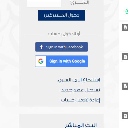
الـمـــــرور:
دخول المشتركين
أو الدخول بحساب
استرجاع الرمز السري
تسجيل عضو جديد
إعادة تفعيل حساب
البث المباشر