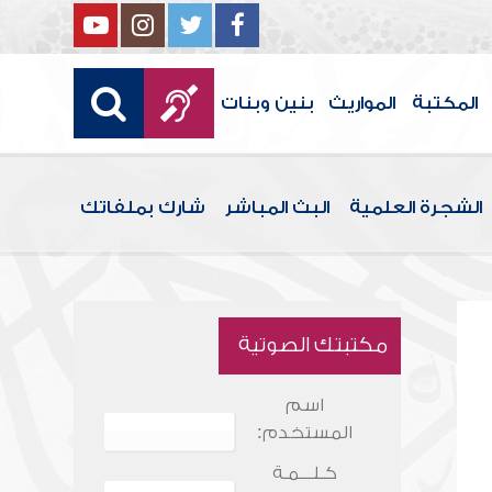
المكتبة
المواريث
بنين وبنات
الشجرة العلمية
البث المباشر
شارك بملفاتك
مكتبتك الصوتية
اسم
المستخدم:
كـلـــمـة