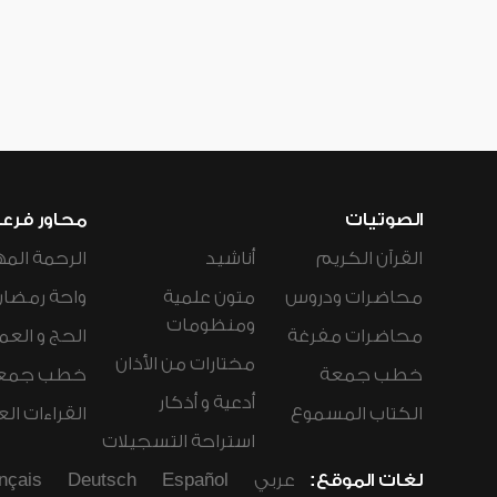
الصوتيات
محاور فرع
القرآن الكريم
أناشيد
الرحمة المه
محاضرات ودروس
متون علمية
واحة رمضان
ومنظومات
محاضرات مفرغة
الحج و العم
مختارات من الأذان
خطب جمعة
خطب جمع
أدعية و أذكار
الكتاب المسموع
القراءات ال
استراحة التسجيلات
لغات الموقع:
عربي
Español
Deutsch
nçais