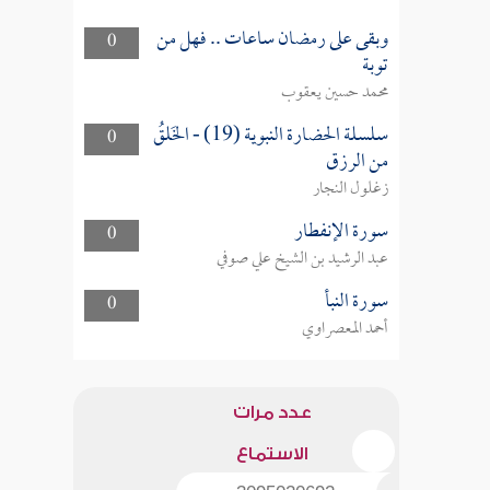
وبقى على رمضان ساعات .. فهل من
0
توبة
محمد حسين يعقوب
سلسلة الحضارة النبوية (19) - الخَلقُ
0
من الرزق
زغلول النجار
سورة الإنفطار
0
عبد الرشيد بن الشيخ علي صوفي
سورة النبأ
0
أحمد المعصراوي
عدد مرات
الاستماع