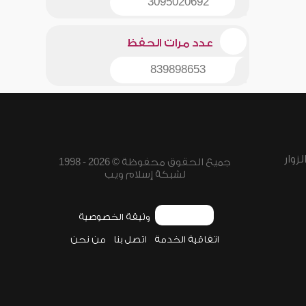
3095020692
عدد مرات الحفظ
839898653
زوار
جميع الحقوق محفوظة © 2026 - 1998
لشبكة إسلام ويب
وثيقة الخصوصية
اتفاقية الخدمة
اتصل بنا
من نحن