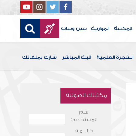
المكتبة
المواريث
بنين وبنات
الشجرة العلمية
البث المباشر
شارك بملفاتك
مكتبتك الصوتية
اسم
المستخدم:
كـلـــمـة