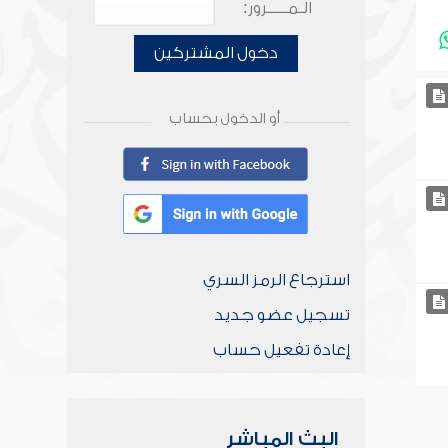
الـمـــــرور:
دخول المشتركين
أو الدخول بحساب
استرجاع الرمز السري
تسجيل عضو جديد
إعادة تفعيل حساب
البث المباشر