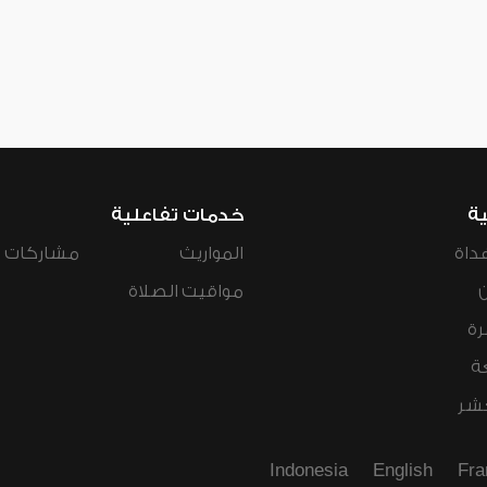
ية
خدمات تفاعلية
داة
المواريث
مشاركات ال
مواقيت الصلاة
رة
ة
عشر
Indonesia
English
Fra