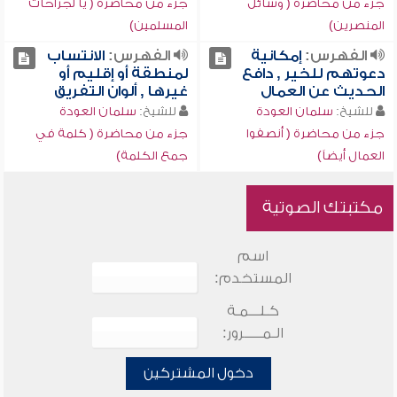
جزء من محاضرة ( وسائل
جزء من محاضرة ( يا لجراحات
المنصرين)
المسلمين)
الفهرس:
إمكانية
الفهرس:
الانتساب
دعوتهم للخير , دافع
لمنطقة أو إقليم أو
الحديث عن العمال
غيرها , ألوان التفريق
للشيخ:
سلمان العودة
للشيخ:
سلمان العودة
جزء من محاضرة ( أنصفوا
جزء من محاضرة ( كلمة في
العمال أيضاً)
جمع الكلمة)
مكتبتك الصوتية
اسم
المستخدم:
كـلـــمـة
الـمـــــرور:
دخول المشتركين