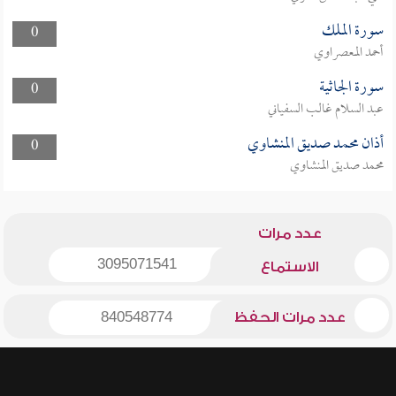
سورة الملك
0
أحمد المعصراوي
سورة الجاثية
0
عبد السلام غالب السفياني
أذان محمد صديق المنشاوي
0
محمد صديق المنشاوي
عدد مرات
3095071541
الاستماع
عدد مرات الحفظ
840548774