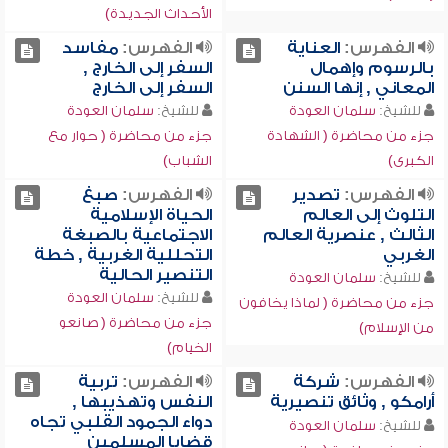
الأحداث الجديدة)
الفهرس:
العناية
الفهرس:
مفاسد
بالرسوم وإهمال
السفر إلى الخارج ,
المعاني , إنها السنن
السفر إلى الخارج
للشيخ:
سلمان العودة
للشيخ:
سلمان العودة
جزء من محاضرة ( الشهادة
جزء من محاضرة ( حوار مع
الكبرى)
الشباب)
الفهرس:
تصدير
الفهرس:
صبغ
التلوث إلى العالم
الحياة الإسلامية
الثالث , عنصرية العالم
الاجتماعية بالصبغة
الغربي
التحللية الغربية , خطة
التنصير الحالية
للشيخ:
سلمان العودة
للشيخ:
سلمان العودة
جزء من محاضرة ( لماذا يخافون
جزء من محاضرة ( صانعو
من الإسلام)
الخيام)
الفهرس:
شركة
الفهرس:
تربية
أرامكو , وثائق تنصيرية
النفس وتهذيبها ,
دواء الجمود القلبي تجاه
للشيخ:
سلمان العودة
قضايا المسلمين