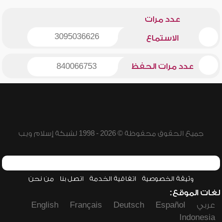
عدد مرات
3095036626
الاستماع
عدد مرات الحفظ
840066753
جميع الحقوق محفوظة © 2026 - 1998 لشبكة إسلام ويب
وثيقة الخصوصية
اتفاقية الخدمة
اتصل بنا
من نحن
لغات الموقع:
عربي
Español
Deutsch
Français
English
Indonesia