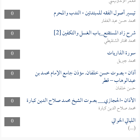
معمر الإندونيسي
تيسير أصول الفقه للمبتدئين - الندب والمحرم
0
محمد حسن عبد الغفار
شرح زاد المستقنع_باب الغسل والتكفين [2]
0
محمد مختار الشنقيطي
سورة الذاريات
0
محمد جبريل
أذان - بصوت حسن خلفان. مؤذن جامع الإمام محمد بن
0
عبدالوهاب – قطر
حسن خلفان
الأذان -الحجازي__ بصوت الشيخ محمد صلاح الدين كبارة
0
محمد صلاح الدين كبارة
الليالي الخوالي
0
(...)