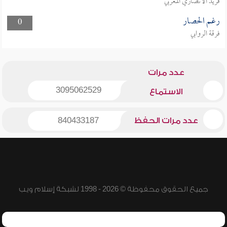
فريد الأنصاري المغربي
رغم الحصار
0
فرقة الروابي
عدد مرات
3095062529
الاستماع
عدد مرات الحفظ
840433187
جميع الحقوق محفوظة © 2026 - 1998 لشبكة إسلام ويب