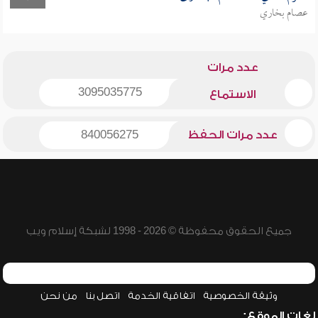
عصام بخاري
عدد مرات
3095035775
الاستماع
عدد مرات الحفظ
840056275
جميع الحقوق محفوظة © 2026 - 1998 لشبكة إسلام ويب
وثيقة الخصوصية
اتفاقية الخدمة
اتصل بنا
من نحن
لغات الموقع: