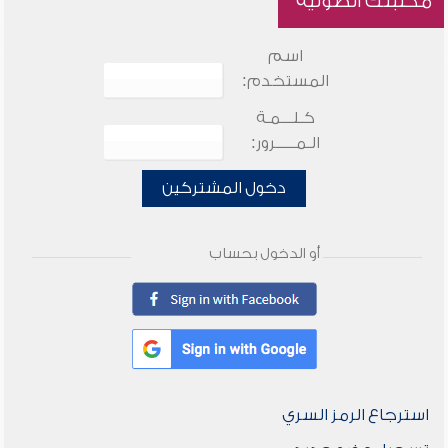
مكتبتك الصوتية
اسم
المستخدم:
كـلـــمـة
الـمـــــرور:
دخول المشتركين
أو الدخول بحساب
استرجاع الرمز السري