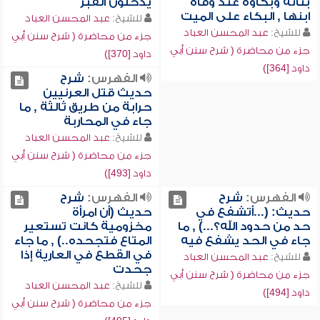
بناته وبكاؤه عند وفاة
يدخلون القبر
ابنها , البكاء على الميت
للشيخ:
عبد المحسن العباد
للشيخ:
عبد المحسن العباد
جزء من محاضرة ( شرح سنن أبي
جزء من محاضرة ( شرح سنن أبي
داود [370])
داود [364])
الفهرس:
شرح
حديث قتل العرنيين
حرابة من طريق ثالثة , ما
جاء في المحاربة
للشيخ:
عبد المحسن العباد
جزء من محاضرة ( شرح سنن أبي
داود [493])
الفهرس:
شرح
الفهرس:
شرح
حديث: (...أتشفع في
حديث (أن امرأة
حد من حدود الله؟...) , ما
مخزومية كانت تستعير
جاء في الحد يشفع فيه
المتاع فتجحده..) , ما جاء
في القطع في العارية إذا
للشيخ:
عبد المحسن العباد
جحدت
جزء من محاضرة ( شرح سنن أبي
للشيخ:
عبد المحسن العباد
داود [494])
جزء من محاضرة ( شرح سنن أبي