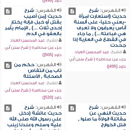
داود [495])
الفهرس:
شرح
الفهرس:
شرح
حديث (استعارت امرأة
حديث (من أصيب
-يعني حلياً- على ألسنة
بقتل أو خبل فإنه يختار
أناس يعرفون ولا تعرف
إحدى ثلاث ...) , الإمام يأمر
هي فباعته...) , ما جاء
بالعفو في الدم
في القطع في العارية إذا
للشيخ:
عبد المحسن العباد
جحدت
جزء من محاضرة ( شرح سنن أبي
للشيخ:
عبد المحسن العباد
داود [505])
جزء من محاضرة ( شرح سنن أبي
الفهرس:
حكم من
داود [495])
تاب من انتقاص
الصحابة , الأسئلة
للشيخ:
عبد المحسن العباد
جزء من محاضرة ( شرح سنن أبي
داود [520])
الفهرس:
شرح
الفهرس:
شرح
حديث النهي عن
حديث عائشة (دخل
مقاتلة الولاة ما صلوا ,
علي رسول الله صلى الله
قتل الخوارج
عليه وسلم وعندنا زينب