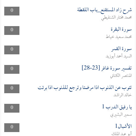
شرح زاد المستقنع_باب اللقطة
0
محمد مختار الشنقيطي
سورة البقرة
0
محمد سعيد خياط
سورة القمر
0
السيد أحمد أبوزيد
تفسير سورة غافر [23-28]
0
المنتصر الكتاني
تتوب عن الذنوب اذا مرضتا وترجع للذنوب اذا برئت
0
خالد الراشد
يا رفيق الدرب 1
0
سمير البشيري
الأشبال1
0
أبو عبد الملك