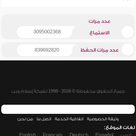
عدد مرات
3095002368
الاستماع
عدد مرات الحفظ
839692820
جميع الحقوق محفوظة © 2026 - 1998 لشبكة إسلام ويب
وثيقة الخصوصية
اتفاقية الخدمة
اتصل بنا
من نحن
لغات الموقع:
عربي
Español
Deutsch
Français
English