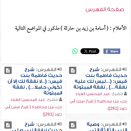
صفحة الفهرس
الأعلام : ( أسامة بن زيد بن حارثة ) مذكور في المواضع التالية
الفهرس:
شرح
الفهرس:
شرح
حديث فاطمة بنت
حديث فاطمة بنت
قيس: (...ليس لكِ عليه
قيس: (..لا نفقة لك إلا أن
نفقة...) , نفقة المبتوتة
تكوني حاملاً...) , نفقة
المبتوتة
للشيخ:
عبد المحسن العباد
للشيخ:
عبد المحسن العباد
جزء من محاضرة ( شرح سنن أبي
جزء من محاضرة ( شرح سنن أبي
داود [261])
داود [261])
الفهرس:
وصية
الفهرس:
شرح
النبي الثالثة التي
حديث زيارة النبي صلى