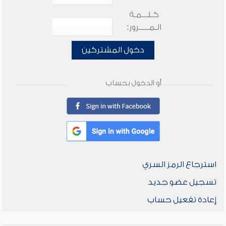
كـلـــمـة
الـمـــــرور:
دخول المشتركين
أو الدخول بحساب
استرجاع الرمز السري
تسجيل عضو جديد
إعادة تفعيل حساب