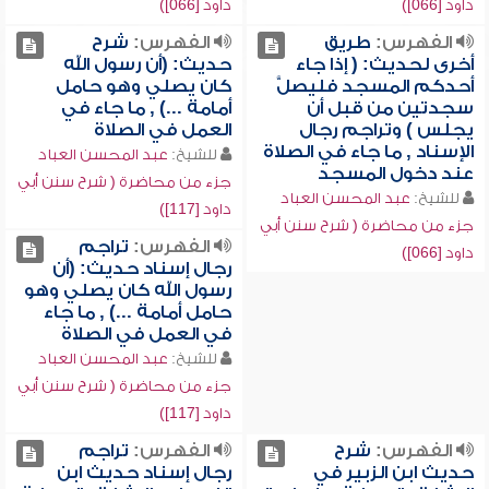
داود [066])
داود [066])
الفهرس:
طريق
الفهرس:
شرح
أخرى لحديث: ( إذا جاء
حديث: (أن رسول الله
أحدكم المسجد فليصلَّ
كان يصلي وهو حامل
سجدتين من قبل أن
أمامة ...) , ما جاء في
يجلس ) وتراجم رجال
العمل في الصلاة
الإسناد , ما جاء في الصلاة
للشيخ:
عبد المحسن العباد
عند دخول المسجد
جزء من محاضرة ( شرح سنن أبي
للشيخ:
عبد المحسن العباد
داود [117])
جزء من محاضرة ( شرح سنن أبي
الفهرس:
تراجم
داود [066])
رجال إسناد حديث: (أن
رسول الله كان يصلي وهو
حامل أمامة ...) , ما جاء
في العمل في الصلاة
للشيخ:
عبد المحسن العباد
جزء من محاضرة ( شرح سنن أبي
داود [117])
الفهرس:
شرح
الفهرس:
تراجم
حديث ابن الزبير في
رجال إسناد حديث ابن