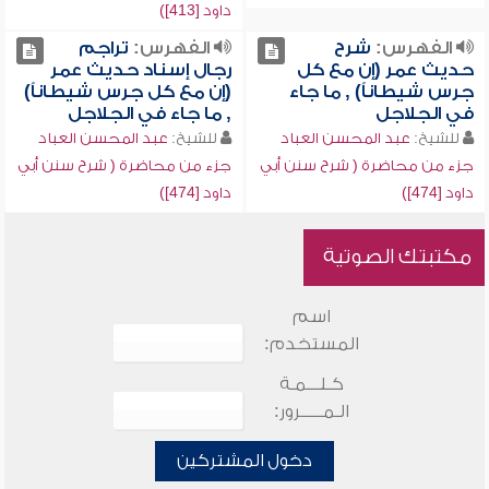
داود [413])
الفهرس:
شرح
الفهرس:
تراجم
حديث عمر (إن مع كل
رجال إسناد حديث عمر
جرس شيطاناً) , ما جاء
(إن مع كل جرس شيطاناً)
في الجلاجل
, ما جاء في الجلاجل
للشيخ:
عبد المحسن العباد
للشيخ:
عبد المحسن العباد
جزء من محاضرة ( شرح سنن أبي
جزء من محاضرة ( شرح سنن أبي
داود [474])
داود [474])
مكتبتك الصوتية
اسم
المستخدم:
كـلـــمـة
الـمـــــرور:
دخول المشتركين