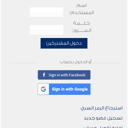
اسم
المستخدم:
كـلـــمـة
الـمـــــرور:
دخول المشتركين
أو الدخول بحساب
استرجاع الرمز السري
تسجيل عضو جديد