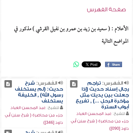
صفحة الفهرس
الأعلام : ( سعيد بن زيد بن عمرو بن نفيل القرشي ) مذكور في
المواضع التالية
الفهرس:
تراجم
الفهرس:
شرح
رجال إسناد حديث (إذا
حديث: (لم يستخلف
جعلت بين يديك مثل
رسول الله) , الخليفة
مؤخرة الرحل ...) , تفريع
يستخلف
أبواب السترة
للشيخ:
عبد المحسن العباد
للشيخ:
عبد المحسن العباد
جزء من محاضرة ( شرح سنن أبي
جزء من محاضرة ( شرح سنن أبي
داود [346])
داود [090])
الفهرس:
شرح