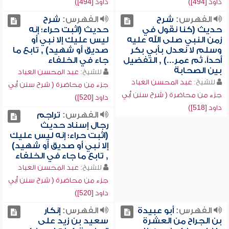
داود [494])
داود [494])
الفهرس:
شرح
الفهرس:
شرح
حديث (كنا نقول في
حديث (اثبت حراء؛ إنه
زمن النبي صلى الله عليه
ليس عليك إلا نبي أو
وسلم لا نعدل بأبي بكر
صديق أو شهيد) , تابع ما
أحداً، ثم عمر...) , التفضيل
جاء في الخلفاء
بين الصحابة
للشيخ:
عبد المحسن العباد
للشيخ:
عبد المحسن العباد
جزء من محاضرة ( شرح سنن أبي
جزء من محاضرة ( شرح سنن أبي
داود [520])
داود [518])
الفهرس:
تراجم
رجال إسناد حديث
(اثبت حراء؛ إنه ليس عليك
إلا نبي أو صديق أو شهيد)
, تابع ما جاء في الخلفاء
للشيخ:
عبد المحسن العباد
جزء من محاضرة ( شرح سنن أبي
داود [520])
الفهرس:
أبو عبيدة
الفهرس:
إنكار
بن الجراح من العشرة
سعيد بن زيد على