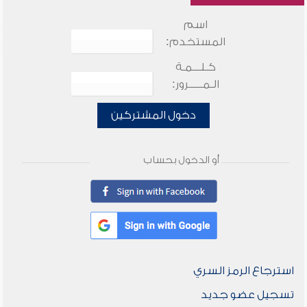
اسم
المستخدم:
كـلـــمـة
الـمـــــرور:
دخول المشتركين
أو الدخول بحساب
استرجاع الرمز السري
تسجيل عضو جديد