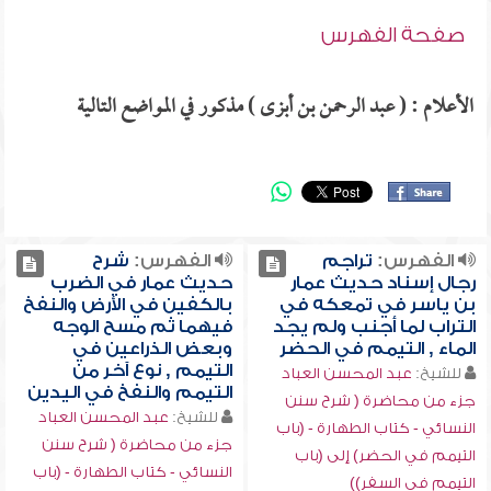
صفحة الفهرس
الأعلام : ( عبد الرحمن بن أبزى ) مذكور في المواضع التالية
الفهرس:
تراجم
الفهرس:
شرح
رجال إسناد حديث عمار
حديث عمار في الضرب
بن ياسر في تمعكه في
بالكفين في الأرض والنفخ
التراب لما أجنب ولم يجد
فيهما ثم مسح الوجه
الماء , التيمم في الحضر
وبعض الذراعين في
التيمم , نوع آخر من
للشيخ:
عبد المحسن العباد
التيمم والنفخ في اليدين
جزء من محاضرة ( شرح سنن
للشيخ:
عبد المحسن العباد
النسائي - كتاب الطهارة - (باب
جزء من محاضرة ( شرح سنن
التيمم في الحضر) إلى (باب
النسائي - كتاب الطهارة - (باب
التيمم في السفر))