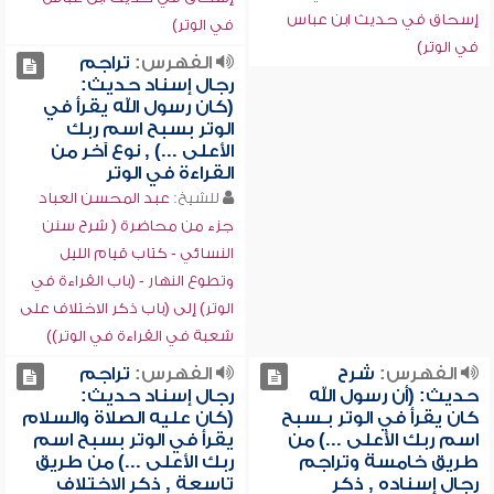
إسحاق في حديث ابن عباس
في الوتر)
في الوتر)
الفهرس:
تراجم
رجال إسناد حديث:
(كان رسول الله يقرأ في
الوتر بسبح اسم ربك
الأعلى ...) , نوع آخر من
القراءة في الوتر
للشيخ:
عبد المحسن العباد
جزء من محاضرة ( شرح سنن
النسائي - كتاب قيام الليل
وتطوع النهار - (باب القراءة في
الوتر) إلى (باب ذكر الاختلاف على
شعبة في القراءة في الوتر))
الفهرس:
شرح
الفهرس:
تراجم
حديث: (أن رسول الله
رجال إسناد حديث:
كان يقرأ في الوتر بـسبح
(كان عليه الصلاة والسلام
اسم ربك الأعلى ...) من
يقرأ في الوتر بسبح اسم
طريق خامسة وتراجم
ربك الأعلى ...) من طريق
رجال إسناده , ذكر
تاسعة , ذكر الاختلاف