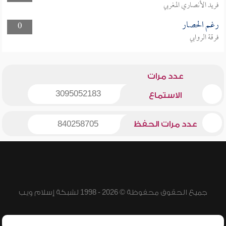
فريد الأنصاري المغربي
رغم الحصار
0
فرقة الروابي
عدد مرات
3095052183
الاستماع
عدد مرات الحفظ
840258705
جميع الحقوق محفوظة © 2026 - 1998 لشبكة إسلام ويب