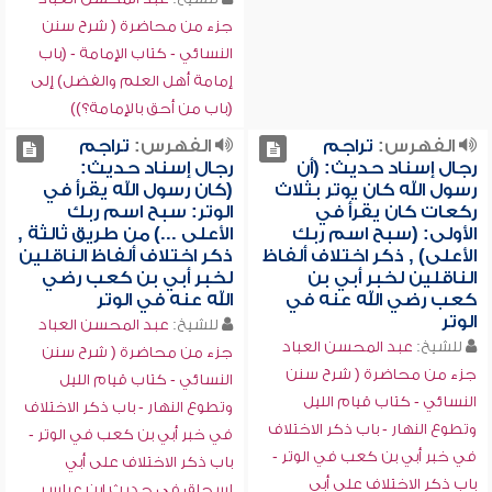
جزء من محاضرة ( شرح سنن
النسائي - كتاب الإمامة - (باب
إمامة أهل العلم والفضل) إلى
(باب من أحق بالإمامة؟))
الفهرس:
تراجم
الفهرس:
تراجم
رجال إسناد حديث: (أن
رجال إسناد حديث:
رسول الله كان يوتر بثلاث
(كان رسول الله يقرأ في
ركعات كان يقرأ في
الوتر: سبح اسم ربك
الأولى: (سبح اسم ربك
الأعلى ...) من طريق ثالثة ,
الأعلى) , ذكر اختلاف ألفاظ
ذكر اختلاف ألفاظ الناقلين
الناقلين لخبر أبي بن
لخبر أبي بن كعب رضي
كعب رضي الله عنه في
الله عنه في الوتر
الوتر
للشيخ:
عبد المحسن العباد
للشيخ:
عبد المحسن العباد
جزء من محاضرة ( شرح سنن
جزء من محاضرة ( شرح سنن
النسائي - كتاب قيام الليل
النسائي - كتاب قيام الليل
وتطوع النهار - باب ذكر الاختلاف
وتطوع النهار - باب ذكر الاختلاف
في خبر أبي بن كعب في الوتر -
في خبر أبي بن كعب في الوتر -
باب ذكر الاختلاف على أبي
باب ذكر الاختلاف على أبي
إسحاق في حديث ابن عباس