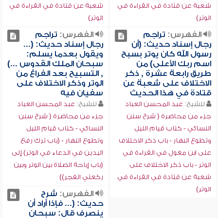
شعبة عن قتادة في القراءة في
شعبة عن قتادة في القراءة في
الوتر)
الوتر)
الفهرس:
تراجم
الفهرس:
تراجم
رجال إسناد حديث: (أن
رجال إسناد حديث: (...
رسول الله كان يوتر بسبح
ويقول بعدما يسلم:
اسم ربك الأعلى) من
سبحان الملك القدوس ...)
طريق رابعة عشرة , ذكر
, التسبيح بعد الفراغ من
الاختلاف على شعبة عن
الوتر وذكر الاختلاف على
قتادة في هذا الحديث
سفيان فيه
للشيخ:
عبد المحسن العباد
للشيخ:
عبد المحسن العباد
جزء من محاضرة ( شرح سنن
جزء من محاضرة ( شرح سنن
النسائي - كتاب قيام الليل
النسائي - كتاب قيام الليل
وتطوع النهار - باب ذكر الاختلاف
وتطوع النهار - (باب ترك رفع
على ابن مغول في القراءة في
اليدين في الدعاء في الوتر) إلى
الوتر - باب ذكر الاختلاف على
(باب إباحة الصلاة بين الوتر وبين
شعبة عن قتادة في القراءة في
ركعتي الفجر))
الوتر)
الفهرس:
شرح
حديث: (... فإذا أراد أن
ينصرف قال: سبحان