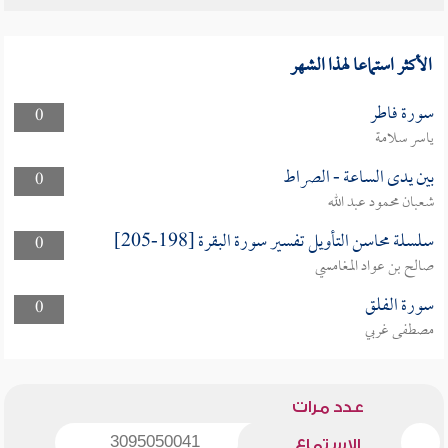
الأكثر استماعا لهذا الشهر
سورة فاطر
0
ياسر سلامة
بين يدى الساعة - الصراط
0
شعبان محمود عبد الله
سلسلة محاسن التأويل تفسير سورة البقرة [198-205]
0
صالح بن عواد المغامسي
سورة الفلق
0
مصطفى غربي
عدد مرات
3095050041
الاستماع