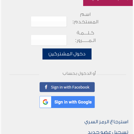
اسم
المستخدم:
كـلـــمـة
الـمـــــرور:
دخول المشتركين
أو الدخول بحساب
استرجاع الرمز السري
تسجيل عضو جديد