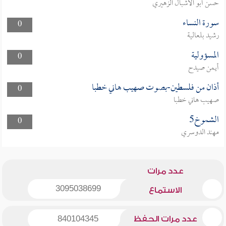
حسن أبو الأشبال الزهيري
سورة النساء
0
رشيد بلعالية
المسؤولية
0
أيمن صيدح
أذان من فلسطين-بصوت صهيب هاني خطبا
0
صهيب هاني خطبا
الشموخ5
0
مهند الدوسري
عدد مرات
3095038699
الاستماع
عدد مرات الحفظ
840104345