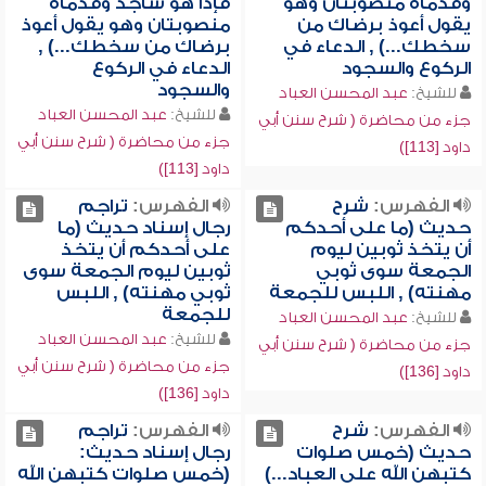
وقدماه منصوبتان وهو
فإذا هو ساجد وقدماه
يقول أعوذ برضاك من
منصوبتان وهو يقول أعوذ
سخطك...) , الدعاء في
برضاك من سخطك...) ,
الركوع والسجود
الدعاء في الركوع
والسجود
للشيخ:
عبد المحسن العباد
للشيخ:
عبد المحسن العباد
جزء من محاضرة ( شرح سنن أبي
جزء من محاضرة ( شرح سنن أبي
داود [113])
داود [113])
الفهرس:
شرح
الفهرس:
تراجم
حديث (ما على أحدكم
رجال إسناد حديث (ما
أن يتخذ ثوبين ليوم
على أحدكم أن يتخذ
الجمعة سوى ثوبي
ثوبين ليوم الجمعة سوى
مهنته) , اللبس للجمعة
ثوبي مهنته) , اللبس
للجمعة
للشيخ:
عبد المحسن العباد
للشيخ:
عبد المحسن العباد
جزء من محاضرة ( شرح سنن أبي
جزء من محاضرة ( شرح سنن أبي
داود [136])
داود [136])
الفهرس:
شرح
الفهرس:
تراجم
حديث (خمس صلوات
رجال إسناد حديث:
كتبهن الله على العباد...)
(خمس صلوات كتبهن الله