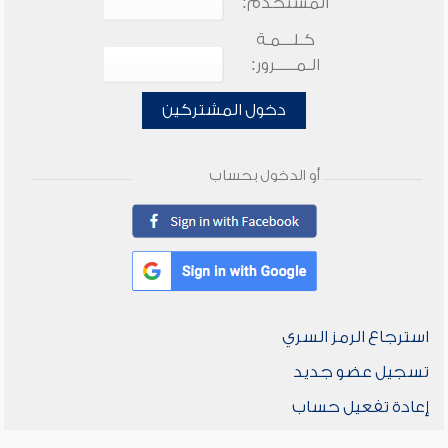
المستخدم:
كـلـــمـة
الـمـــــرور:
دخول المشتركين
أو الدخول بحساب
استرجاع الرمز السري
تسجيل عضو جديد
إعادة تفعيل حساب