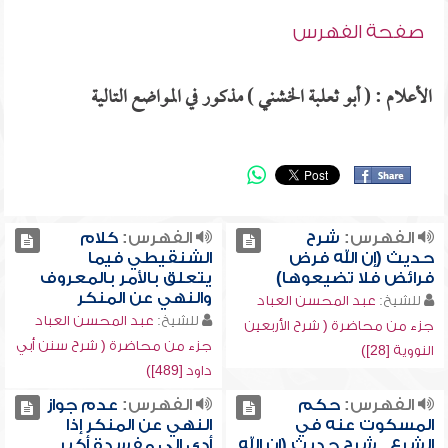
صفحة الفهرس
الأعلام : ( أبو ثعلبة الخشني ) مذكور في المواضع التالية
الفهرس:
شرح
الفهرس:
كلام
حديث (إن الله فرض
الشنقيطي فيما
فرائض فلا تضيعوها)
يتعلق بالأمر بالمعروف
والنهي عن المنكر
للشيخ:
عبد المحسن العباد
للشيخ:
عبد المحسن العباد
جزء من محاضرة ( شرح الأربعين
جزء من محاضرة ( شرح سنن أبي
النووية [28])
داود [489])
الفهرس:
حكم
الفهرس:
عدم جواز
المسكوت عنه في
النهي عن المنكر إذا
الشرع , شرح حديث (إن الله
أدى إلى مفسدة أكبر ,