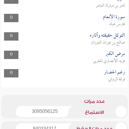
ثامر بن مبارك العامر
سورة الأنعام
0
فارس عباد
التوكل حقيقته وآثاره
0
صالح بن فوزان الفوزان
مرض الكبر
0
فريد الأنصاري المغربي
رغم الحصار
0
فرقة الروابي
عدد مرات
3095056125
الاستماع
عدد مرات الحفظ
840334317