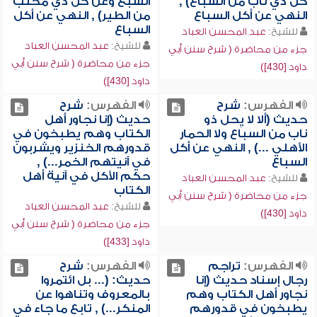
كل ذي ناب من السباع) ,
السبع وعن كل ذي مخلب
النهي عن أكل السباع
من الطير) , النهي عن أكل
السباع
للشيخ:
عبد المحسن العباد
للشيخ:
عبد المحسن العباد
جزء من محاضرة ( شرح سنن أبي
جزء من محاضرة ( شرح سنن أبي
داود [430])
داود [430])
الفهرس:
شرح
الفهرس:
شرح
حديث (ألا لا يِحل ذو
حديث (إنا نجاور أهل
ناب من السباع ولا الحمار
الكتاب وهم يطبخون في
الأهلي ...) , النهي عن أكل
قدورهم الخنزير ويشربون
السباع
في آنيتهم الخمر...) ,
حكم الأكل في آنية أهل
للشيخ:
عبد المحسن العباد
الكتاب
جزء من محاضرة ( شرح سنن أبي
للشيخ:
عبد المحسن العباد
داود [430])
جزء من محاضرة ( شرح سنن أبي
داود [433])
الفهرس:
تراجم
الفهرس:
شرح
رجال إسناد حديث (إنا
حديث: (... بل ائتمروا
نجاور أهل الكتاب وهم
بالمعروف وتناهوا عن
يطبخون في قدورهم
المنكر...) , تابع ما جاء في