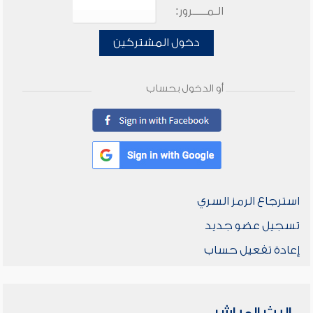
الـمـــــرور:
دخول المشتركين
أو الدخول بحساب
استرجاع الرمز السري
تسجيل عضو جديد
إعادة تفعيل حساب
البث المباشر