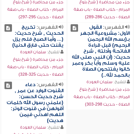
جزء من محاضرة ( شرح بلوغ
جزء من محاضرة ( شرح بلوغ
المرام - كتاب الصلاة - باب صفة
المرام - كتاب الصلاة - باب صفة
الصلاة - حديث 286-289)
الصلاة - حديث 295-297)
الفهرس:
القول
الفهرس:
تخريج
الأول: مشروعية الجهر
الحديث , شرح حديث:
بـ(بسم الله الرحمن
(... وأما الصبح فلم يزل
الرحيم) قبل قراءة
يقنت حتى فارق الدنيا)
الفاتحة وأدلته , شرح
للشيخ:
سلمان العودة
حديث: (أن النبي صلى الله
جزء من محاضرة ( شرح بلوغ
عليه وسلم وأبا بكر وعمر
المرام - كتاب الصلاة - باب صفة
كانوا يفتتحون الصلاة
الصلاة - حديث 325-328)
بالحمد لله..)
للشيخ:
سلمان العودة
الفهرس:
دعاء
جزء من محاضرة ( شرح بلوغ
القنوت الوارد عن عمر ,
شرح حديث الحسن:
المرام - كتاب الصلاة - باب صفة
(علمني رسول الله كلمات
الصلاة - حديث 298-303)
أقولهن في قنوت الوتر:
اللهم اهدني فيمن
هديت)
للشيخ:
سلمان العودة