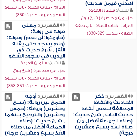
اهدني فيمن هديت)
المرام - كتاب الصلاة - باب سجود
للشيخ:
سلمان العودة
السهو وغيره - حديث 350)
جزء من محاضرة ( شرح بلوغ
الفهرس:
معنى
المرام - كتاب الصلاة - باب صفة
قوله في رواية:
الصلاة - حديث 329-330)
(فأومئوا: أي نعم) وقوله:
(ولم يسجد حتى يقنه
الله) , شرح حديث ذي
اليدين في سجود السهو
للشيخ:
سلمان العودة
جزء من محاضرة ( شرح بلوغ
المرام - كتاب الصلاة - باب سجود
السهو وغيره - حديث 351-353)
الفهرس:
ذكر
الفهرس:
أوجه
الأحاديث والألفاظ
الجمع بين رواية: (سبع
المخالفة لبعض ألفاظ
وعشرين) ورواية: (خمس
حديث الباب , شرح حديث:
وعشرين) والترجيح بينهما
(صلاة الجماعة أفضل من
, شرح حديث: (صلاة
صلاة الفذ بسبع وعشرين
الجماعة أفضل من صلاة
درجة)
الفذ بسبع وعشرين درجة)