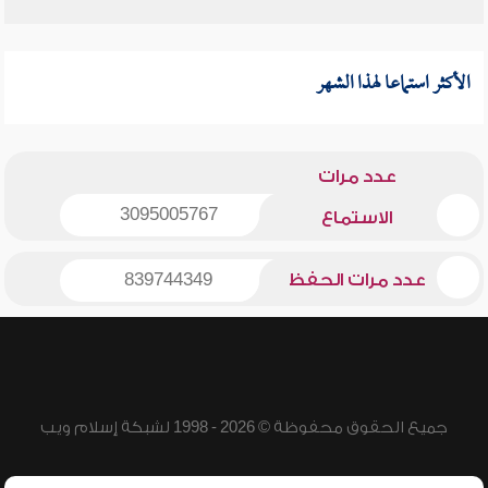
الأكثر استماعا لهذا الشهر
عدد مرات
3095005767
الاستماع
عدد مرات الحفظ
839744349
جميع الحقوق محفوظة © 2026 - 1998 لشبكة إسلام ويب