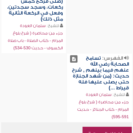
(صلى فركع خمس
ركعات، وسجد سجدتين،
وفعل في الركعة الثانية
مثل ذلك)
للشيخ:
سلمان العودة
جزء من محاضرة ( شرح بلوغ
المرام - كتاب الصلاة - باب صلاة
الكسوف - حديث 530-534)
الفهرس:
تسامح
الصحابة رضي الله
عنهم فيما بينهم , شرح
حديث: (من شهد الجنازة
حتى يصلى عليها فله
قيراط ...)
للشيخ:
سلمان العودة
جزء من محاضرة ( شرح بلوغ
المرام - كتاب الجنائز - حديث
591-595)