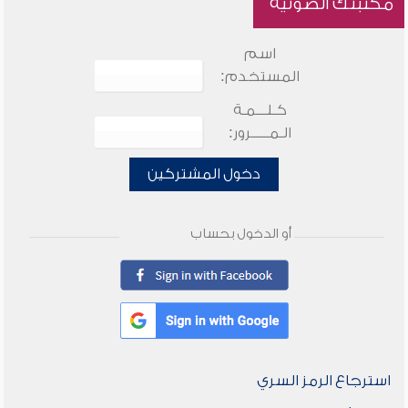
مكتبتك الصوتية
اسم
المستخدم:
كـلـــمـة
الـمـــــرور:
دخول المشتركين
أو الدخول بحساب
استرجاع الرمز السري