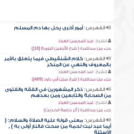
الفهرس:
أمور أخرى يحل بها دم المسلم
للشيخ:
عبد المحسن العباد
جزء من محاضرة ( شرح الأربعين النووية [18])
الفهرس:
كلام الشنقيطي فيما يتعلق بالأمر
بالمعروف والنهي عن المنكر
للشيخ:
عبد المحسن العباد
جزء من محاضرة ( شرح سنن أبي داود [489])
الفهرس:
ذكر المشهورين في الفقه والفتوى
من الصحابة والتابعين ومن بعدهم
للشيخ:
عبد المحسن العباد
جزء من محاضرة ( أثر دراسة الحديث)
الفهرس:
معنى قوله عليه الصلاة والسلام: (
أيما عبد نبت لحمه من سحت فالنار أولى به ) ,
الأسئلة