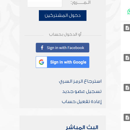
الـمـــــرور:
دخول المشتركين
أو الدخول بحساب
استرجاع الرمز السري
تسجيل عضو جديد
إعادة تفعيل حساب
البث المباشر