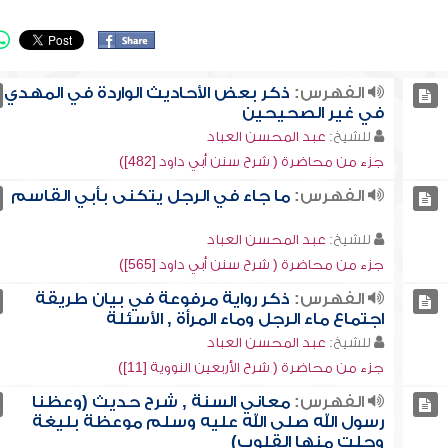
الفهرس:
ذكر بعض الأحاديث الواردة في المهدي
في غير الصحيحين
للشيخ:
عبد المحسن العباد
جزء من محاضرة ( شرح سنن أبي داود [482])
الفهرس:
ما جاء في الرجل يتكنى بأبي القاسم
للشيخ:
عبد المحسن العباد
جزء من محاضرة ( شرح سنن أبي داود [565])
الفهرس:
ذكر رواية مرفوعة في بيان طريقة
اجتماع ماء الرجل وماء المرأة , الأسئلة
للشيخ:
عبد المحسن العباد
جزء من محاضرة ( شرح الأربعين النووية [11])
الفهرس:
معاني السنة , شرح حديث (وعظنا
رسول الله صلى الله عليه وسلم موعظة بليغة
وجلت منها القلوب)