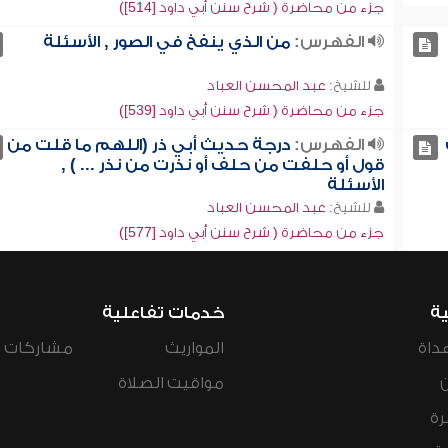
جزء من محاضرة ( شرح سنن أبي داود [514])
الفهرس:
من الذي ينفخ في الصور , الأسئلة
للشيخ:
عبد المحسن العباد
جزء من محاضرة ( شرح سنن أبي داود [539])
الفهرس:
درجة حديث أبي ذر (اللهم ما قلت من
قول أو حلفت من حلف أو نذرت من نذر ... ) ,
الأسئلة
للشيخ:
عبد المحسن العباد
جزء من محاضرة ( شرح سنن أبي داود [577])
ية
خدمات تفاعلية
داة
المواريث
مشاركات ال
مواقيت الصلاة
رة