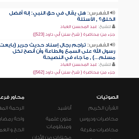
الفهرس:
هل يقال في حق النبي: إنه أفضل
الخلق؟ , الأسئلة
للشيخ:
عبد المحسن العباد
جزء من محاضرة ( شرح سنن أبي داود [523])
الفهرس:
تراجم رجال إسناد حديث جرير (بايعت
رسول الله على السمع والطاعة وأن أنصح لكل
مسلم...) , ما جاء في النصيحة
للشيخ:
عبد المحسن العباد
جزء من محاضرة ( شرح سنن أبي داود [562])
الصوتيات
محاور فرع
القرآن الكريم
أناشيد
الرحمة المه
محاضرات ودروس
متون علمية
واحة رمضان
ومنظومات
محاضرات مفرغة
الحج و العم
مختارات من الأذان