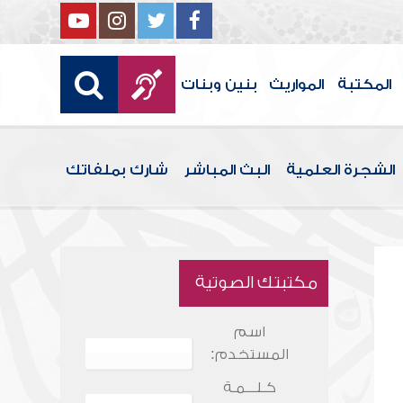
المكتبة
المواريث
بنين وبنات
الشجرة العلمية
البث المباشر
شارك بملفاتك
مكتبتك الصوتية
اسم
المستخدم:
كـلـــمـة