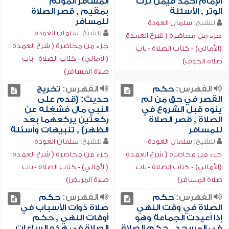
الإمام أحمد فيمن ترك
المسافر المؤتم
الوتر , الأسئلة
بمقيم , قصر الصلاة
للمسافر
للشيخ:
سلمان العودة
للشيخ:
سلمان العودة
جزء من محاضرة ( شرح العمدة
جزء من محاضرة ( شرح العمدة
(الأمالي) - كتاب الصلاة - باب
(الأمالي) - كتاب الصلاة - باب
صلاة الخوف)
صلاة المسافر)
الفهرس:
حكم
الفهرس:
تخريج
القصر في حق من لم
حديث: (قدم على
ينوه قبل الشروع في
النبي مال فشغله عن
الصلاة , قصر الصلاة
ركعتين يركعهما بعد
للمسافر
الظهر) , تنبيهات وأسئلة
للشيخ:
سلمان العودة
للشيخ:
سلمان العودة
جزء من محاضرة ( شرح العمدة
جزء من محاضرة ( شرح العمدة
(الأمالي) - كتاب الصلاة - باب
(الأمالي) - كتاب الصلاة - باب
صلاة المسافر)
صلاة المريض)
الفهرس:
حكم
الفهرس:
حكم
الصلاة في وقت النهي
صلاة ذوات الأسباب في
إذا أعيدت الجماعة وهو
أوقات النهي , حكم
في المسجد , حكم الصلاة
الصلاة في هذه الساعات