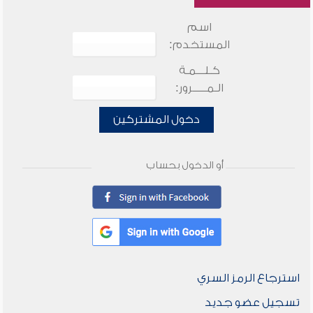
اسم
المستخدم:
كـلـــمـة
الـمـــــرور:
دخول المشتركين
أو الدخول بحساب
استرجاع الرمز السري
تسجيل عضو جديد