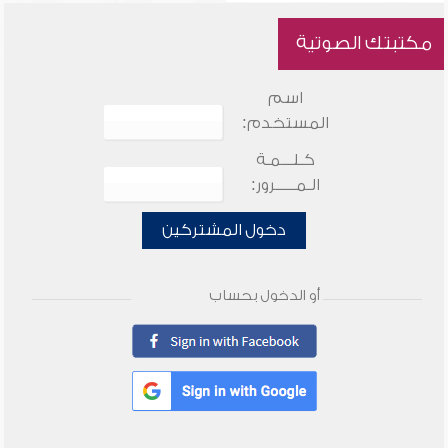
مكتبتك الصوتية
اسم
المستخدم:
كـلـــمـة
الـمـــــرور:
دخول المشتركين
أو الدخول بحساب