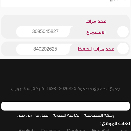
عدد مرات
3095045827
الاستماع
عدد مرات الحفظ
840202625
جميع الحقوق محفوظة © 2026 - 1998 لشبكة إسلام ويب
وثيقة الخصوصية
اتفاقية الخدمة
اتصل بنا
من نحن
لغات الموقع: