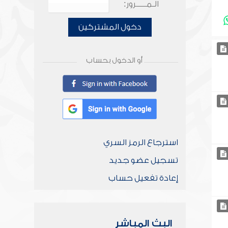
الـمـــــرور:
دخول المشتركين
أو الدخول بحساب
استرجاع الرمز السري
تسجيل عضو جديد
إعادة تفعيل حساب
البث المباشر