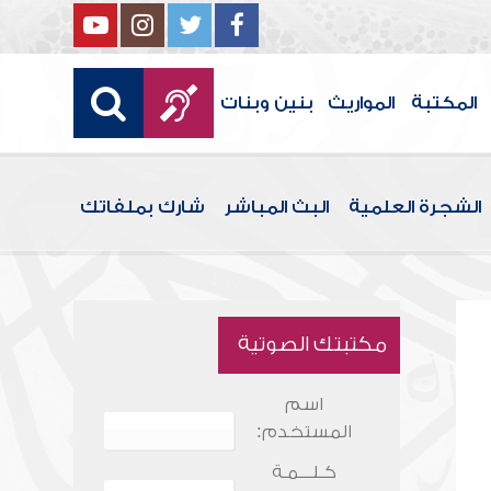
المكتبة
المواريث
بنين وبنات
الشجرة العلمية
البث المباشر
شارك بملفاتك
مكتبتك الصوتية
اسم
المستخدم:
كـلـــمـة