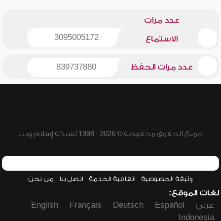
عدد مرات
3095005172
الاستماع
عدد مرات الحفظ
839737880
جميع الحقوق محفوظة © 2026 - 1998 لشبكة إسلام ويب
وثيقة الخصوصية
اتفاقية الخدمة
اتصل بنا
من نحن
لغات الموقع:
عربي
Español
Deutsch
Français
English
Indonesia