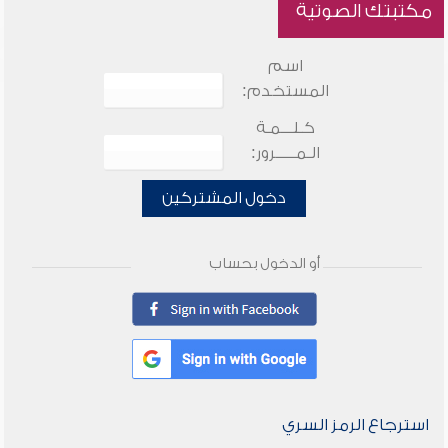
مكتبتك الصوتية
اسم
المستخدم:
كـلـــمـة
الـمـــــرور:
دخول المشتركين
أو الدخول بحساب
استرجاع الرمز السري