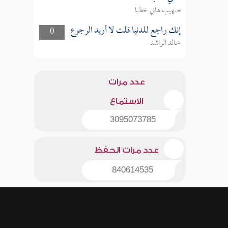
صهيب هاني خطبا
إنك راجع للدنيا قلت لا أريد الرجوع
0
خالد الراشد
عدد مرات
الاستماع
3095073785
عدد مرات الحفظ
840614535