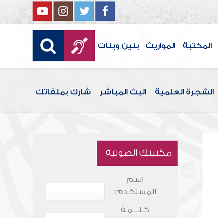
المكتبة
المواريث
بنين وبنات
الشجرة العلمية
البث المباشر
شارك بملفاتك
مكتبتك الصوتية
اسم
المستخدم:
كـلـــمـة