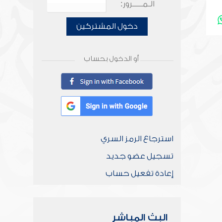
الـمـــــرور:
دخول المشتركين
أو الدخول بحساب
استرجاع الرمز السري
تسجيل عضو جديد
إعادة تفعيل حساب
البث المباشر