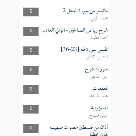
ماتيسر من سورة النحل 2
0
محمد الليثي
شرح رياض الصالحين - الوالي العادل
0
أحمد حطيبة
تفسير سورة طه [23-36]
0
المنتصر الكتاني
سورة الشرح
0
علي الحذيفي
قعقعات
0
محمد المساعد
المسؤولية
0
أيمن صيدح
أذان من فلسطين-بصوت صهيب
0
هاني خطبا