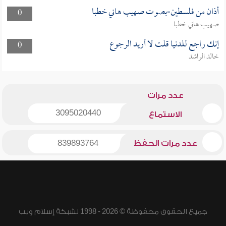
أذان من فلسطين-بصوت صهيب هاني خطبا
0
صهيب هاني خطبا
إنك راجع للدنيا قلت لا أريد الرجوع
0
خالد الراشد
عدد مرات
3095020440
الاستماع
عدد مرات الحفظ
839893764
جميع الحقوق محفوظة © 2026 - 1998 لشبكة إسلام ويب