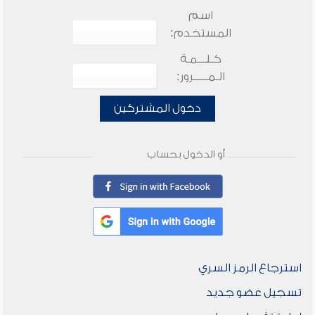
اسم
المستخدم:
كـلـــمـة
الـمـــــرور:
دخول المشتركين
أو الدخول بحساب
استرجاع الرمز السري
تسجيل عضو جديد