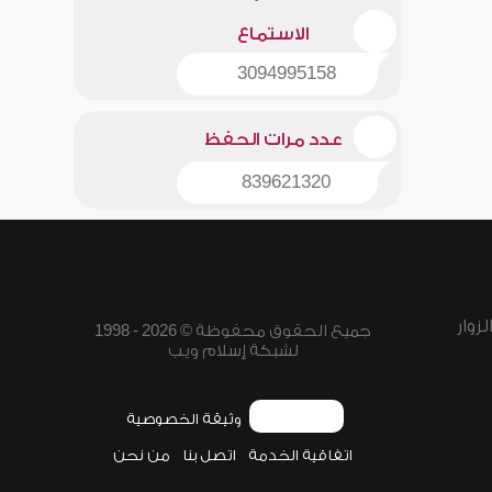
الاستماع
3094995158
عدد مرات الحفظ
839621320
زوار
جميع الحقوق محفوظة © 2026 - 1998
لشبكة إسلام ويب
وثيقة الخصوصية
اتفاقية الخدمة
اتصل بنا
من نحن