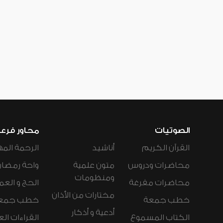
الصوتيات
محاور فرع
القرآن الكريم
أناشيد
الرحمة المه
محاضرات ودروس
متون علمية
واحة رمضان
ومنظومات
محاضرات مفرغة
الحج و العم
مختارات من الأذان
خطب جمعة
خطب جمع
أدعية و أذكار
الكتاب المسموع
القراءات ال