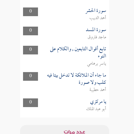
سورة الحشر
0
أحمد الديب
سورة المسد
0
ماجد فاروق
تابع أقوال التابعين , والكلام على
0
النوء
ياسر برهامي
ما جاء أن الملائكة لا تدخل بيتا فيه
0
كلب ولا صورة
أحمد حطيبة
يا مركزي
0
أبو عبد الملك
عدد مرات