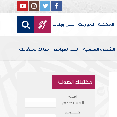
المكتبة
المواريث
بنين وبنات
الشجرة العلمية
البث المباشر
شارك بملفاتك
مكتبتك الصوتية
اسم
المستخدم:
كـلـــمـة