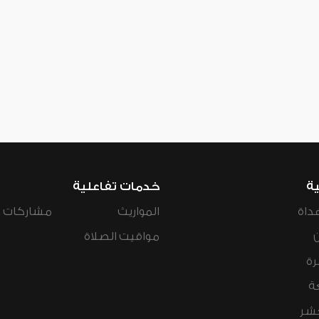
ية
خدمات تفاعلية
داة
المواريث
مشاركات ال
مواقيت الصلاة
رة
ة
عشر