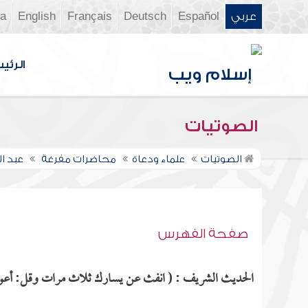
عربي
Español
Deutsch
Français
English
ia
الرئي
الصوتيات
الصوتيات
علماء ودعاة
محاضرات مفرغة
عبد ال
صفحة الفهرس
الحديث الشريف : ( انفث عن يسارك ثلاث مرات وقل: أعوذ با