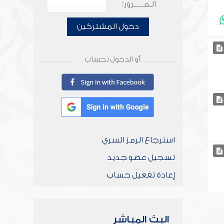
الـمـــــرور:
دخول المشتركين
أو الدخول بحساب
استرجاع الرمز السري
تسجيل عضو جديد
إعادة تفعيل حساب
البث المباشر