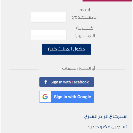
اسم
المستخدم:
كـلـــمـة
الـمـــــرور:
دخول المشتركين
أو الدخول بحساب
استرجاع الرمز السري
تسجيل عضو جديد