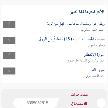
الأكثر استماعا لهذا الشهر
وبقى على رمضان ساعات .. فهل من توبة
0
محمد حسين يعقوب
سلسلة الحضارة النبوية (19) - الخَلقُ من الرزق
0
زغلول النجار
سورة الإنفطار
0
عبد الرشيد بن الشيخ علي صوفي
سورة النبأ
0
أحمد المعصراوي
عدد مرات
3095032515
الاستماع