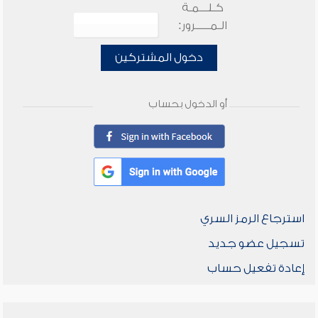
كـلـــمـة
الـمـــــرور:
دخول المشتركين
أو الدخول بحساب
استرجاع الرمز السري
تسجيل عضو جديد
إعادة تفعيل حساب