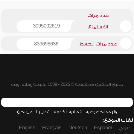
عدد مرات
3095002619
الاستماع
عدد مرات الحفظ
839698636
جميع الحقوق محفوظة © 2026 - 1998 لشبكة إسلام ويب
وثيقة الخصوصية
اتفاقية الخدمة
اتصل بنا
من نحن
لغات الموقع:
عربي
Español
Deutsch
Français
English