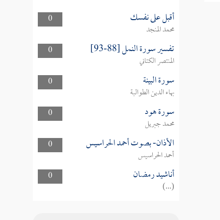
أقبل على نفسك
0
محمد المنجد
تفسير سورة النمل [88-93]
0
المنتصر الكتاني
سورة البينة
0
بهاء الدين الطوالبة
سورة هود
0
محمد جبريل
الأذان- بصوت أحمد الحراسيس
0
أحمد الحراسيس
أناشيد رمضان
0
(...)