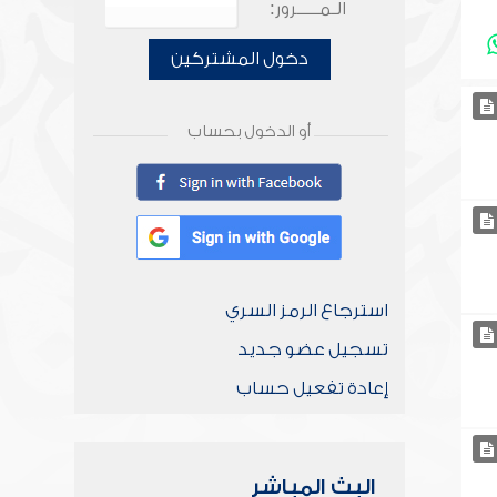
الـمـــــرور:
دخول المشتركين
أو الدخول بحساب
استرجاع الرمز السري
تسجيل عضو جديد
إعادة تفعيل حساب
البث المباشر