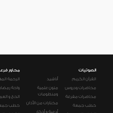
الصوتيات
محاور فرع
القرآن الكريم
أناشيد
الرحمة المه
محاضرات ودروس
متون علمية
واحة رمضان
ومنظومات
محاضرات مفرغة
الحج و العم
مختارات من الأذان
خطب جمعة
خطب جمع
أدعية و أذكار