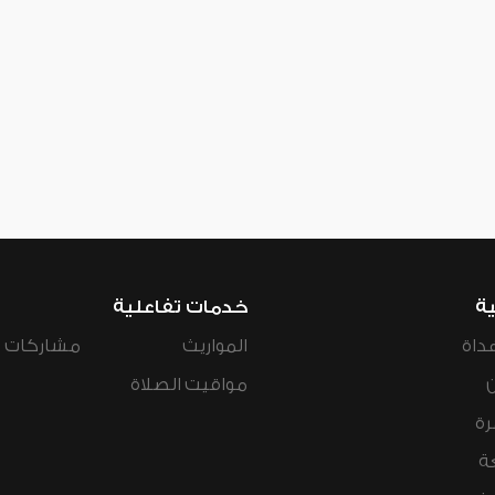
ية
خدمات تفاعلية
داة
المواريث
مشاركات ال
مواقيت الصلاة
رة
ة