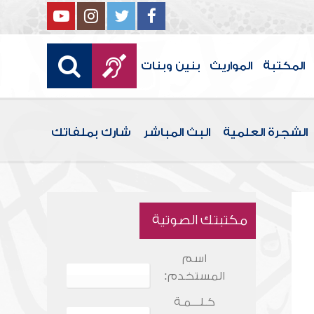
المكتبة
المواريث
بنين وبنات
الشجرة العلمية
البث المباشر
شارك بملفاتك
مكتبتك الصوتية
اسم
المستخدم:
كـلـــمـة