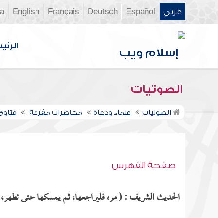
عربي
Español
Deutsch
Français
English
ia
الرئي
الصوتيات
الصوتيات
علماء ودعاة
محاضرات مفرغة
فتاوى ن
صفحة الفهرس
الحديث الشريف : ( مره فليراجعها، ثم يمسكها حتى تطهر، ث