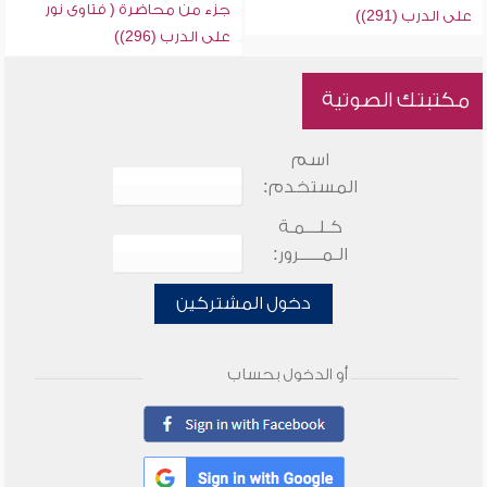
جزء من محاضرة ( فتاوى نور
على الدرب (291))
على الدرب (296))
مكتبتك الصوتية
اسم
المستخدم:
كـلـــمـة
الـمـــــرور:
دخول المشتركين
أو الدخول بحساب