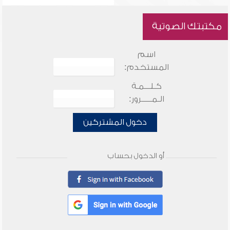
مكتبتك الصوتية
اسم
المستخدم:
كـلـــمـة
الـمـــــرور:
دخول المشتركين
أو الدخول بحساب