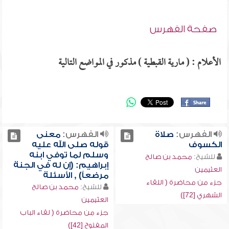
صفحة الفهرس
الأعلام : ( مارية القبطية ) مذكور في المواضع التالية
الفهرس:
صلاة
الفهرس:
معنى
الكسوف
قوله صلى الله عليه
وسلم لما توفي ابنه
للشيخ:
محمد بن صالح
إبراهيم: (إن له في الجنة
العثيمين
مرضعاً) , الأسئلة
جزء من محاضرة ( اللقاء
للشيخ:
محمد بن صالح
الشهري [72])
العثيمين
جزء من محاضرة ( لقاء الباب
المفتوح [42])