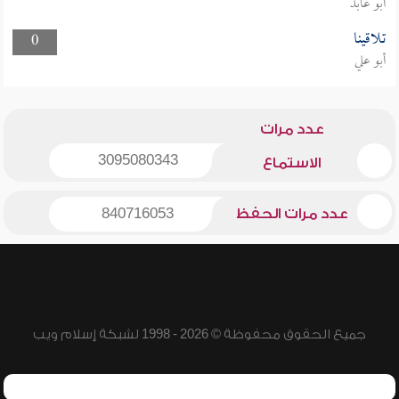
أبو عابد
تلاقينا
0
أبو علي
عدد مرات
3095080343
الاستماع
عدد مرات الحفظ
840716053
جميع الحقوق محفوظة © 2026 - 1998 لشبكة إسلام ويب