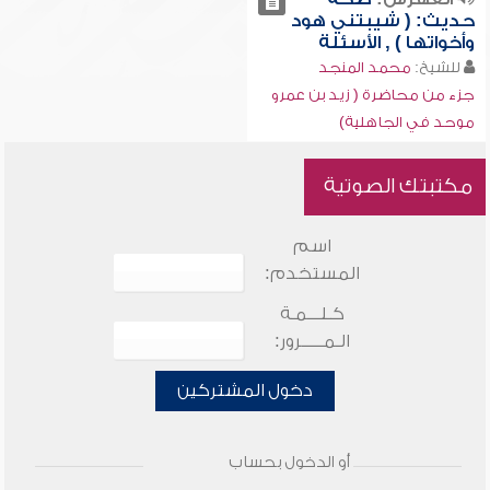
حديث: ( شيبتني هود
وأخواتها ) , الأسئلة
للشيخ:
محمد المنجد
جزء من محاضرة ( زيد بن عمرو
موحد في الجاهلية)
مكتبتك الصوتية
اسم
المستخدم:
كـلـــمـة
الـمـــــرور:
دخول المشتركين
أو الدخول بحساب