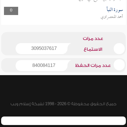
سورة النبأ
0
أحمد المعصراوي
عدد مرات
3095037617
الاستماع
عدد مرات الحفظ
840084117
جميع الحقوق محفوظة © 2026 - 1998 لشبكة إسلام ويب