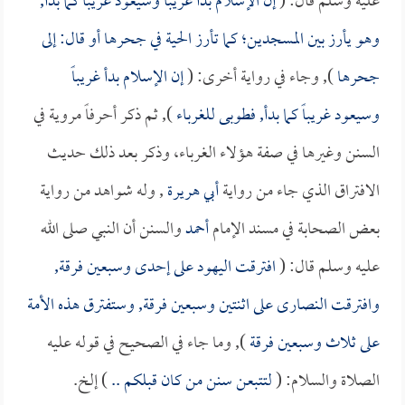
عليه وسلم قال: (
إن الإسلام بدأ غريباً وسيعود غريباً كما بدأ,
وهو يأرز بين المسجدين؛ كما تأرز الحية في جحرها أو قال: إلى
جحرها
), وجاء في رواية أخرى: (
إن الإسلام بدأ غريباً
وسيعود غريباً كما بدأ, فطوبى للغرباء
), ثم ذكر أحرفاً مروية في
السنن وغيرها في صفة هؤلاء الغرباء، وذكر بعد ذلك حديث
الافتراق الذي جاء من رواية
أبي هريرة
, وله شواهد من رواية
بعض الصحابة في مسند الإمام
أحمد
والسنن أن النبي صلى الله
عليه وسلم قال: (
افترقت اليهود على إحدى وسبعين فرقة,
وافترقت النصارى على اثنتين وسبعين فرقة, وستفترق هذه الأمة
على ثلاث وسبعين فرقة
), وما جاء في الصحيح في قوله عليه
الصلاة والسلام: (
لتتبعن سنن من كان قبلكم ..
) إلخ.