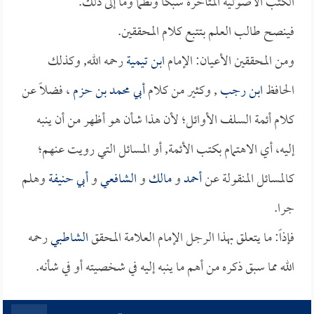
الكتب الأصولية المتأخرة سبكاً ونظماً وما إلى ذلك.
فينصح طالب العلم بتتبع كلام المحققين.
ومن المحققين الأعيان: الإمام
ابن تيمية
رحمه الله, وكذلك
الحافظ
ابن رجب
, وكثير من كلام
أبي محمد بن حزم
، فضلاً عن
كلام أئمة السلف الأوائل؛ لأن هذا شأن هو أظهر من أن ينبه
إليه، أي الاهتمام بكتب الأئمة, أو المسائل التي رويت عنهم؛
كالمسائل المنقولة عن
أحمد
و
مالك
و
الشافعي
و
أبي حنيفة
وهلم
جرا.
فإذاً: ما يتعلق بهذا الرجل الإمام العلامة المحقق
الشاطبي
رحمه
الله مما سبق ذكره من أهم ما ينبه إليه في شخصيته أو في شأنه.