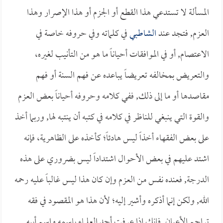
المسألة لا تستدعي هذا القطع أو الجزم أو هذا الإصرار وهذا
العزم, فتجد عند
الشاطبي
في كلماته وفي حروفه خاصة في
الاعتصام, أو في الموافقات أحياناً ما هو من التأنيب لغيره،
والتعريض بمخالفه تعريضاً يباعده عن فهم السنة أو فهم
مقاصدها أو ما إلى ذلك, ففي كلامه وحروفه أحياناً بعض العزم
والقوة التي ينبغي للناظر في كلامه في كتبه أن ينتبه لها, وربما أخذ
على بعض الفقهاء أخذاً ليس هادئاً؛ كأخذه على الظاهرية، فإنه
اشتد عليهم في بعض الأحوال اشتداداً ليس بضروري على هذه
الدرجة, فعنده نفس من العزم وإن كان هذا ليس غالباً عليه رحمه
الله, ولكن إنما أذكره وأشير إليه؛ لأن هذا هو المقصود في فقه
تراجم الأعيان, فإنك إذا عرفت أحد العلماء باسمه واسم أبيه