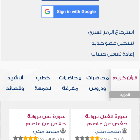
استرجاع الرمز السري
تسجيل عضو جديد
إعادة تفعيل حساب
قرآن كريم
محاضرات
محاضرات
خطب
أناشيد
ودروس
مفرغة
الجمعة
وقصائد
المزيد
المزيد
المزيد
المزيد
المزيد
سورة الفيل برواية
سورة يس برواية
حفص عن عاصم
حفص عن عاصم
محمد مكي
محمد مكي
تقييم المادة:
تقييم المادة: