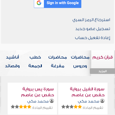
استرجاع الرمز السري
تسجيل عضو جديد
إعادة تفعيل حساب
قرآن كريم
محاضرات
محاضرات
خطب
أناشيد
ودروس
مفرغة
الجمعة
وقصائد
المزيد
المزيد
المزيد
المزيد
المزيد
سورة الفيل برواية
سورة يس برواية
حفص عن عاصم
حفص عن عاصم
محمد مكي
محمد مكي
تقييم المادة:
تقييم المادة: