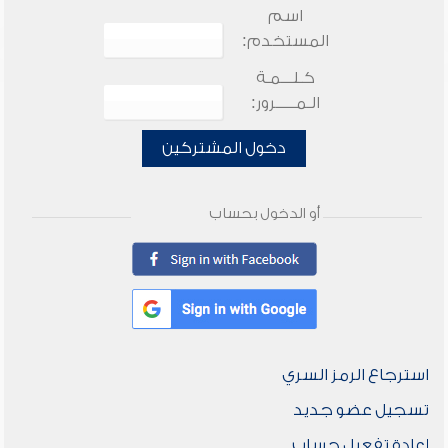
اسم
المستخدم:
كـلـــمـة
الـمـــــرور:
دخول المشتركين
أو الدخول بحساب
استرجاع الرمز السري
تسجيل عضو جديد
إعادة تفعيل حساب