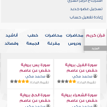
استرجاع الرمز السري
تسجيل عضو جديد
إعادة تفعيل حساب
قرآن كريم
محاضرات
محاضرات
خطب
أناشيد
ودروس
مفرغة
الجمعة
وقصائد
المزيد
المزيد
المزيد
المزيد
المزيد
سورة الفيل برواية
سورة يس برواية
حفص عن عاصم
حفص عن عاصم
محمد مكي
محمد مكي
تقييم المادة:
تقييم المادة:
سورة الشعراء برواية
سورة الحج برواية
حفص عن عاصم
حفص عن عاصم
محمد مكي
محمد مكي