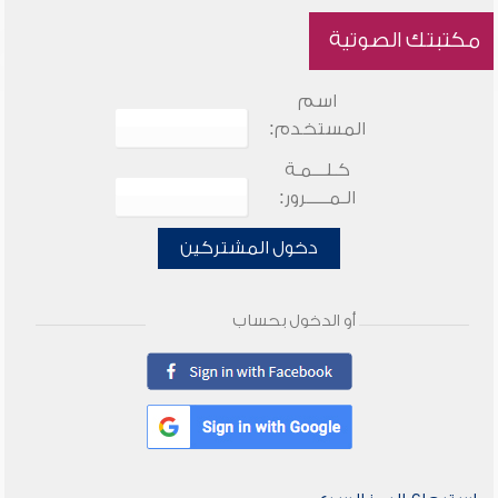
مكتبتك الصوتية
اسم
المستخدم:
كـلـــمـة
الـمـــــرور:
دخول المشتركين
أو الدخول بحساب