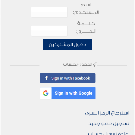
اسم
المستخدم:
كـلـــمـة
الـمـــــرور:
دخول المشتركين
أو الدخول بحساب
استرجاع الرمز السري
تسجيل عضو جديد
إعادة تفعيل حساب