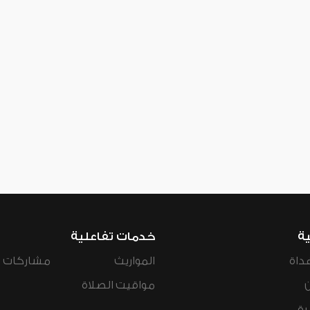
ية
خدمات تفاعلية
داة
المواريث
مشاركات ال
مواقيت الصلاة
رة