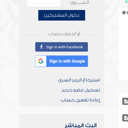
الـمـــــرور:
دخول المشتركين
أو الدخول بحساب
استرجاع الرمز السري
تسجيل عضو جديد
إعادة تفعيل حساب
البث المباشر