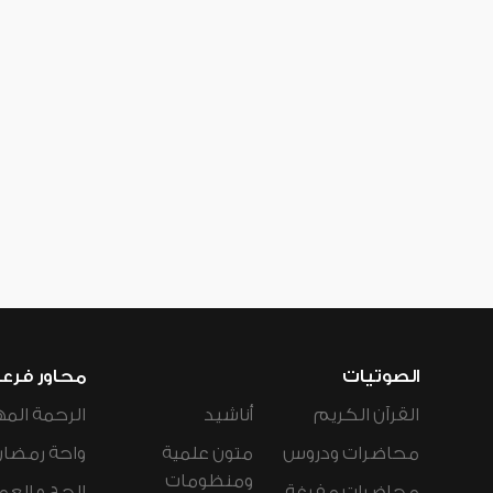
الصوتيات
محاور فرع
القرآن الكريم
أناشيد
الرحمة المه
محاضرات ودروس
متون علمية
واحة رمضان
ومنظومات
محاضرات مفرغة
الحج و العم