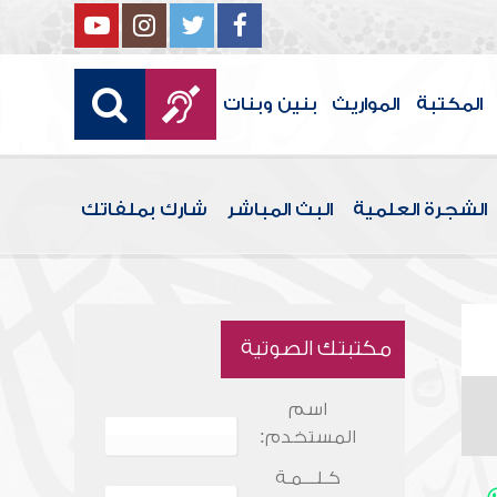
المكتبة
المواريث
بنين وبنات
الشجرة العلمية
البث المباشر
شارك بملفاتك
مكتبتك الصوتية
اسم
المستخدم:
كـلـــمـة