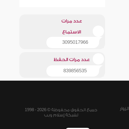
عدد مرات
الاستماع
3095017966
عدد مرات الحفظ
839856535
زوار
جميع الحقوق محفوظة © 2026 - 1998
لشبكة إسلام ويب