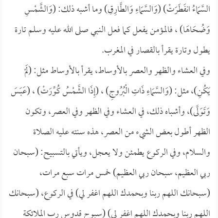
السَّمَاءُ انفَطَرَتْ) (وَالسَّمَاءِ وَالطَّارِقِ) وما أشبه ذلك: (وَالشَّمْسِ
وَضُحَاهَا) ، فالمؤمن يفعل كما فعل النبي صلى الله عليه وسلم تارة
يطول وتارة يقرأ بالقصار في المغرب.
وفي العشاء والظهر والعصر بالأوساط، يقرأ بالأوساط مثل: (لَمْ
يَكُنِ)، مثل: (وَالسَّمَاءِ ذَاتِ الْبُرُوجِ) ، (إِذَا الشَّمْسُ كُوِّرَتْ) ، (عَبَسَ
وَتَوَلَّى)، وأشباه ذلك، في العشاء وفي الظهر وفي العصر، وتكون
الظهر أطول بعض الشيء من العصر، هذه سنته عليه الصلاة
والسلام، وفي الركوع يطمئن ولا يعجل، ويأتي بالتسبيح: (سبحان
ربي العظيم، سبحان ربي العظيم) خمس مرات سبع مرات،
(سبحانك اللهم ربنا وبحمدك اللهم اغفر لي) في الركوع، (سبحانك
اللهم ربنا وبحمدك اللهم اغفر لي) (سبوح قدوس رب الملائكة