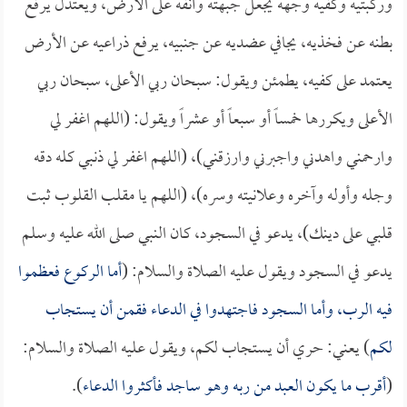
وركبتيه وكفيه وجهه يجعل جبهته وأنفه على الأرض، ويعتدل يرفع
بطنه عن فخذيه، يجافي عضديه عن جنبيه، يرفع ذراعيه عن الأرض
يعتمد على كفيه، يطمئن ويقول: سبحان ربي الأعلى، سبحان ربي
الأعلى ويكررها خمساً أو سبعاً أو عشراً ويقول: (اللهم اغفر لي
وارحمني واهدني واجبرني وارزقني)، (اللهم اغفر لي ذنبي كله دقه
وجله وأوله وآخره وعلانيته وسره)، (اللهم يا مقلب القلوب ثبت
قلبي على دينك)، يدعو في السجود، كان النبي صلى الله عليه وسلم
يدعو في السجود ويقول عليه الصلاة والسلام: (
أما الركوع فعظموا
فيه الرب، وأما السجود فاجتهدوا في الدعاء فقمن أن يستجاب
لكم
) يعني: حري أن يستجاب لكم، ويقول عليه الصلاة والسلام:
(
أقرب ما يكون العبد من ربه وهو ساجد فأكثروا الدعاء
).