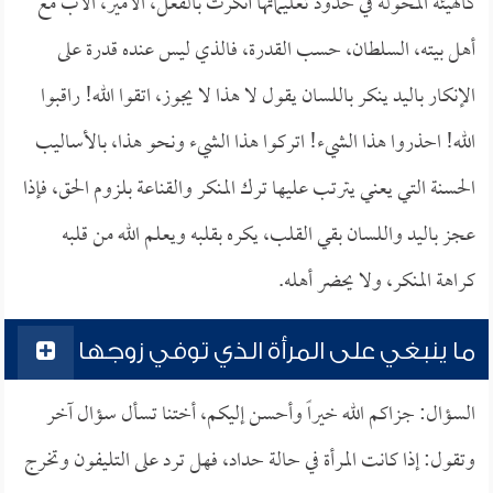
كالهيئة المخولة في حدود تعليماتها أنكرت بالفعل، الأمير، الأب مع
أهل بيته، السلطان، حسب القدرة، فالذي ليس عنده قدرة على
الإنكار باليد ينكر باللسان يقول لا هذا لا يجوز، اتقوا الله! راقبوا
الله! احذروا هذا الشيء! اتركوا هذا الشيء ونحو هذا، بالأساليب
الحسنة التي يعني يترتب عليها ترك المنكر والقناعة بلزوم الحق، فإذا
عجز باليد واللسان بقي القلب، يكره بقلبه ويعلم الله من قلبه
كراهة المنكر، ولا يحضر أهله.
ما ينبغي على المرأة الذي توفي زوجها
السؤال: جزاكم الله خيراً وأحسن إليكم، أختنا تسأل سؤال آخر
وتقول: إذا كانت المرأة في حالة حداد، فهل ترد على التليفون وتخرج