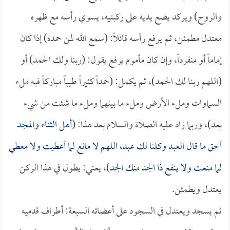
والروح) ويركد يضع يديه على ركبتيه، يسوي رأسه مع ظهره
معتدل مطمئن، ثم يرفع رأسه قائلاً: (سمع الله لمن حمده) إذا كان
إماماً أو منفرداً، وإن كان مأموم يرفع يقول: (ربنا ولك الحمد) أو
(اللهم ربنا لك الحمد)، ثم يكمل: (حمداً كثيراً طيباً مباركاً فيه ملء
السماوات وملء الأرض وملء ما بينهما وملء ما شئت من شيء
بعد)، وربما زاد عليه الصلاة والسلام بعد هذا: (
أهل الثناء والمجد
أحق ما قال العبد وكلنا لك عبد، اللهم لا مانع لما أعطيت ولا معطي
لما منعت ولا ينفع ذا الجد منك الجد
)، يعني: يطول في هذا الركن
يعتدل ويطمئن.
ثم يسجد ويعتدل في السجود على أعضائه السبعة: أطراف قدميه