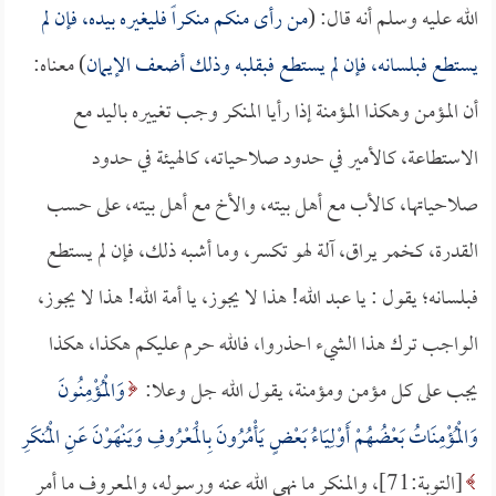
الله عليه وسلم أنه قال: (
من رأى منكم منكراً فليغيره بيده، فإن لم
يستطع فبلسانه، فإن لم يستطع فبقلبه وذلك أضعف الإيمان
) معناه:
أن المؤمن وهكذا المؤمنة إذا رأيا المنكر وجب تغييره باليد مع
الاستطاعة، كالأمير في حدود صلاحياته، كالهيئة في حدود
صلاحياتها، كالأب مع أهل بيته، والأخ مع أهل بيته، على حسب
القدرة، كخمر يراق، آلة لهو تكسر، وما أشبه ذلك، فإن لم يستطع
فبلسانه؛ يقول : يا عبد الله! هذا لا يجوز، يا أمة الله! هذا لا يجوز،
الواجب ترك هذا الشيء احذروا، فالله حرم عليكم هكذا، هكذا
يجب على كل مؤمن ومؤمنة، يقول الله جل وعلا:
وَالْمُؤْمِنُونَ
وَالْمُؤْمِنَاتُ بَعْضُهُمْ أَوْلِيَاءُ بَعْضٍ يَأْمُرُونَ بِالْمَعْرُوفِ وَيَنْهَوْنَ عَنِ الْمُنكَرِ
[التوبة:71]، والمنكر ما نهى الله عنه ورسوله، والمعروف ما أمر