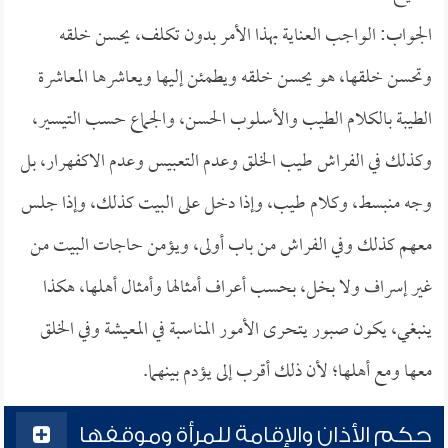
الجواب: الواجب العناية بهذا الأمر بدون تكلف، يحسن خلقه
وتحسن خلقها، هو يحسن خلقه ويطمئن إليها ويعاشرها المعاشرة
الطيبة بالكلام الطيب والأسلوب الحسن، والجماع حسب التيسير،
وكذلك في الفراش طيب الخلق وعدم التعبيس وعدم الاكفهرار، بل
وجه منبسط، وكلام طيب، وإذا دخل على البيت كذلك، وإذا جلس
معهم كذلك وفي الفراش من باب أولى، ويؤمن حاجات البيت من
غير إسراف ولا بخل، بحسب أعراف أمثالها وأمثال أهلها، هكذا
ينبغي، يكون صبور يتحرى الأمور المناسبة في المعيشة وفي الخلق
معها ومع أهلها؛ لأن ذلك أقرب إلى يؤدم بينهما.
حكم الأذان والإقامة للمرأة وموقفها