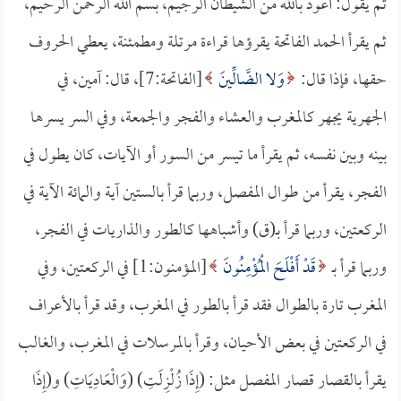
ثم يقول: أعوذ بالله من الشيطان الرجيم، بسم الله الرحمن الرحيم،
ثم يقرأ الحمد الفاتحة يقرؤها قراءة مرتلة ومطمئنة، يعطي الحروف
حقها، فإذا قال:
وَلا الضَّالِّينَ
[الفاتحة:7]، قال: آمين، في
الجهرية يجهر كالمغرب والعشاء والفجر والجمعة، وفي السر يسرها
بينه وبين نفسه، ثم يقرأ ما تيسر من السور أو الآيات، كان يطول في
الفجر، يقرأ من طوال المفصل، وربما قرأ بالستين آية والمائة الآية في
الركعتين، وربما قرأ بـ(ق) وأشباهها كالطور والذاريات في الفجر،
وربما قرأ بـ
قَدْ أَفْلَحَ الْمُؤْمِنُونَ
[المؤمنون:1] في الركعتين، وفي
المغرب تارة بالطوال فقد قرأ بالطور في المغرب، وقد قرأ بالأعراف
في الركعتين في بعض الأحيان، وقرأ بالمرسلات في المغرب، والغالب
يقرأ بالقصار قصار المفصل مثل: (إِذَا زُلْزِلَتِ) (وَالْعَادِيَاتِ) و(إِذَا