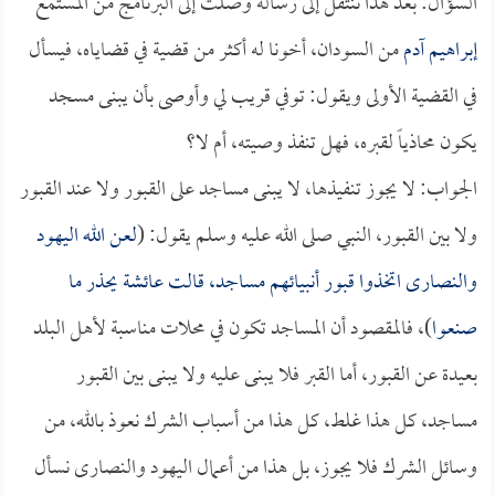
السؤال: بعد هذا ننتقل إلى رسالة وصلت إلى البرنامج من المستمع
إبراهيم آدم
من السودان، أخونا له أكثر من قضية في قضاياه، فيسأل
في القضية الأولى ويقول: توفي قريب لي وأوصى بأن يبنى مسجد
يكون محاذياً لقبره، فهل تنفذ وصيته، أم لا؟
الجواب: لا يجوز تنفيذها، لا يبنى مساجد على القبور ولا عند القبور
ولا بين القبور، النبي صلى الله عليه وسلم يقول: (
لعن الله اليهود
والنصارى اتخذوا قبور أنبيائهم مساجد، قالت
عائشة
يحذر ما
صنعوا
)، فالمقصود أن المساجد تكون في محلات مناسبة لأهل البلد
بعيدة عن القبور، أما القبر فلا يبنى عليه ولا يبنى بين القبور
مساجد، كل هذا غلط، كل هذا من أسباب الشرك نعوذ بالله، من
وسائل الشرك فلا يجوز، بل هذا من أعمال اليهود والنصارى نسأل