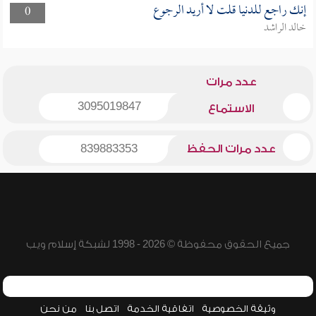
إنك راجع للدنيا قلت لا أريد الرجوع
0
خالد الراشد
عدد مرات
3095019847
الاستماع
عدد مرات الحفظ
839883353
جميع الحقوق محفوظة © 2026 - 1998 لشبكة إسلام ويب
وثيقة الخصوصية
اتفاقية الخدمة
اتصل بنا
من نحن