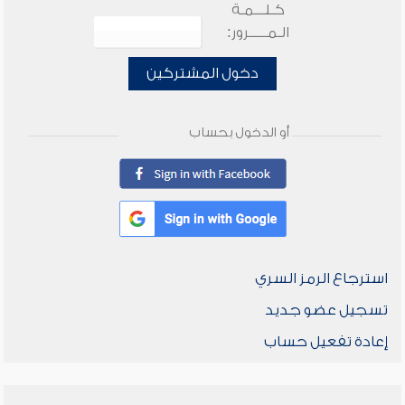
كـلـــمـة
الـمـــــرور:
دخول المشتركين
أو الدخول بحساب
استرجاع الرمز السري
تسجيل عضو جديد
إعادة تفعيل حساب