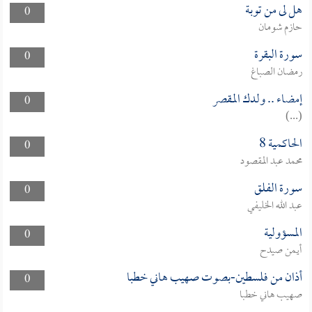
هل لى من توبة
0
حازم شومان
سورة البقرة
0
رمضان الصباغ
إمضاء .. ولدك المقصر
0
(...)
الحاكمية 8
0
محمد عبد المقصود
سورة الفلق
0
عبد الله الخليفي
المسؤولية
0
أيمن صيدح
أذان من فلسطين-بصوت صهيب هاني خطبا
0
صهيب هاني خطبا