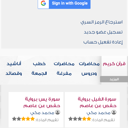
استرجاع الرمز السري
تسجيل عضو جديد
إعادة تفعيل حساب
قرآن كريم
محاضرات
محاضرات
خطب
أناشيد
ودروس
مفرغة
الجمعة
وقصائد
المزيد
المزيد
المزيد
المزيد
المزيد
سورة الفيل برواية
سورة يس برواية
حفص عن عاصم
حفص عن عاصم
محمد مكي
محمد مكي
تقييم المادة:
تقييم المادة: